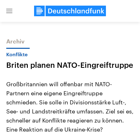
Close
menu
Archiv
Themen
Konflikte
Briten planen NATO-Eingreiftruppe
Großbritannien will offenbar mit NATO-
Partnern eine eigene Eingreiftruppe
schmieden. Sie solle in Divisionsstärke Luft-,
Landtagswahl Sachsen-Anhalt
USA
See- und Landstreitkräfte umfassen. Ziel sei es,
2026
Aktuelle Beiträge, Analys
Alle Informationen
schneller auf Konflikte reagieren zu können.
Hintergründe
Sachsen-Anhalt wählt am 6.
Wirtschaftlich und militäri
Eine Reaktion auf die Ukraine-Krise?
September 2026 einen neuen
gehören die Vereinigten S
Landtag. Seit 2021 wird das
den mächtigsten Ländern 
Bundesland von einer Koalition aus
mit großem Einfluss auf d