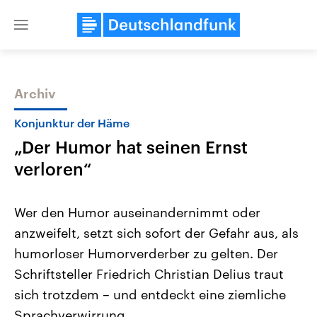
Close
menu
Archiv
Themen
Konjunktur der Häme
„Der Humor hat seinen Ernst
verloren“
Wer den Humor auseinandernimmt oder
anzweifelt, setzt sich sofort der Gefahr aus, als
Landtagswahl Sachsen-Anhalt
USA
humorloser Humorverderber zu gelten. Der
2026
Aktuelle Beiträge, Analys
Alle Informationen
Hintergründe
Schriftsteller Friedrich Christian Delius traut
Sachsen-Anhalt wählt am 6.
Wirtschaftlich und militäri
September 2026 einen neuen
gehören die Vereinigten S
sich trotzdem – und entdeckt eine ziemliche
Landtag. Seit 2021 wird das
den mächtigsten Ländern 
Sprachverwirrung.
Bundesland von einer Koalition aus
mit großem Einfluss auf d