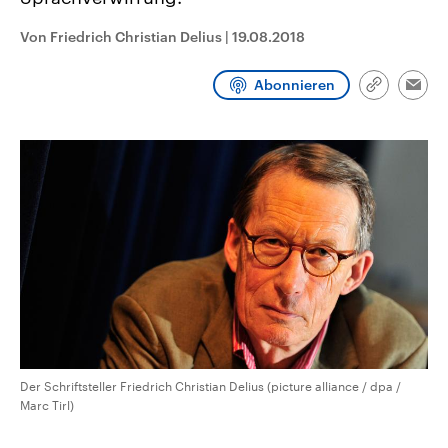
CDU, SPD und FDP regiert.-
aktuelle Weltgeschehen.
Umfragen, Prognosen,
Von Friedrich Christian Delius
|
19.08.2018
Wahlprogramme, aktuelle Berichte
Sendungen
Programm
Podcasts
und Hintergründe zu den Parteien
und Kandidaten der anstehenden
Abonnieren
Wahl.
Link
Emai
kopieren/te
Audio-Archiv
Der Schriftsteller Friedrich Christian Delius (picture alliance / dpa /
Marc Tirl)