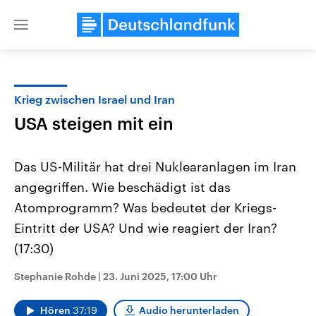
Close
menu
Krieg zwischen Israel und Iran
Themen
USA steigen mit ein
Das US-Militär hat drei Nuklearanlagen im Iran
angegriffen. Wie beschädigt ist das
Atomprogramm? Was bedeutet der Kriegs-
Eintritt der USA? Und wie reagiert der Iran?
(17:30)
Landtagswahl Sachsen-Anhalt
USA
2026
Aktuelle Beiträge, Analys
Alle Informationen
Hintergründe
Stephanie Rohde
|
23. Juni 2025, 17:00 Uhr
Sachsen-Anhalt wählt am 6.
Wirtschaftlich und militäri
September 2026 einen neuen
gehören die Vereinigten S
Landtag. Seit 2021 wird das
den mächtigsten Ländern 
Hören
37:19
Audio herunterladen
Bundesland von einer Koalition aus
mit großem Einfluss auf d