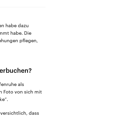
gen habe dazu
immt habe. Die
iehungen pflegen,
 verbuchen?
fenruhe als
in Foto von sich mit
ke“.
versichtlich, dass