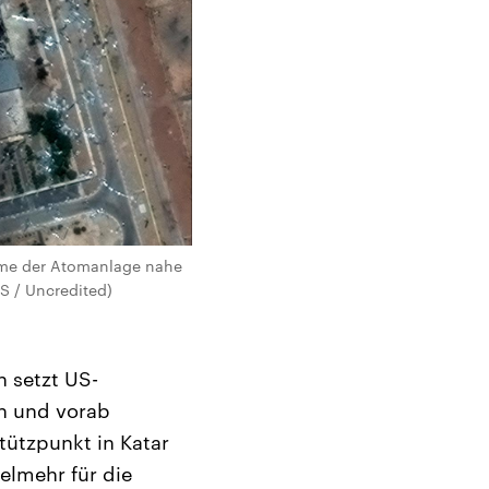
ahme der Atomanlage nahe
S / Uncredited)
n setzt US-
en und vorab
tützpunkt in Katar
elmehr für die