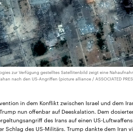
gies zur Verfügung gestelltes Satellitenbild zeigt eine Nahaufn
sfahan nach den US-Angriffen (picture alliance / ASSOCIATED PRES
vention in dem Konflikt zwischen Israel und dem Ira
Trump nun offenbar auf Deeskalation. Dem dosiert
geltungsangriff des Irans auf einen US-Luftwaffens
ter Schlag des US-Militärs. Trump dankte dem Iran vi