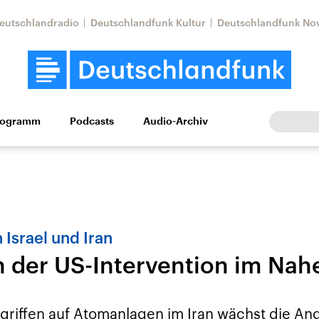
eutschlandradio
Deutschlandfunk Kultur
Deutschlandfunk No
rogramm
Podcasts
Audio-Archiv
Wirtschaft
Wissen
Kultur
Europa
Gesellschaf
 Israel und Iran
n der US-Intervention im Nah
Nahostkonflikt
Iran
le Beiträge,
Aktuelle Lage und
Aktuelle Lage und
riffen auf Atomanlagen im Iran wächst die An