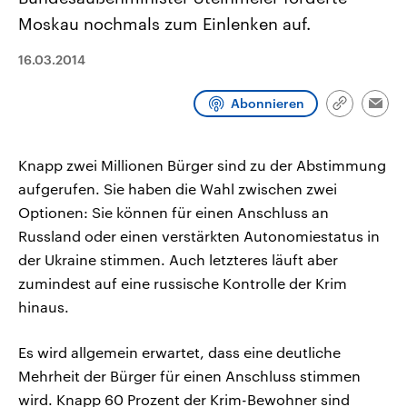
CDU, SPD und FDP regiert.-
aktuelle Weltgeschehen.
Moskau nochmals zum Einlenken auf.
Umfragen, Prognosen,
Wahlprogramme, aktuelle Berichte
Sendungen
Programm
Podcasts
und Hintergründe zu den Parteien
16.03.2014
und Kandidaten der anstehenden
Wahl.
Audio-Archiv
Abonnieren
Link
Emai
kopieren/te
Knapp zwei Millionen Bürger sind zu der Abstimmung
aufgerufen. Sie haben die Wahl zwischen zwei
Optionen: Sie können für einen Anschluss an
Russland oder einen verstärkten Autonomiestatus in
der Ukraine stimmen. Auch letzteres läuft aber
zumindest auf eine russische Kontrolle der Krim
hinaus.
Es wird allgemein erwartet, dass eine deutliche
Mehrheit der Bürger für einen Anschluss stimmen
wird. Knapp 60 Prozent der Krim-Bewohner sind