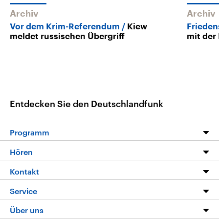
Archiv
Archiv
Vor dem Krim-Referendum
Kiew
Friede
meldet russischen Übergriff
mit der
Entdecken Sie den Deutschlandfunk
Programm
Programm
Hören
Alle Sendungen
Livestream
Kontakt
Die Nachrichten
Audios
Hörerservice
Service
Nachrichtenleicht
Podcasts
Social Media
FAQ
Über uns
Neue Beiträge auf dlf.de
Deutschlandfunk App