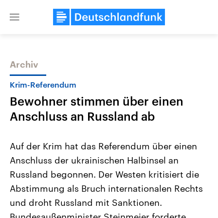
Close
menu
Archiv
Themen
Krim-Referendum
Bewohner stimmen über einen
Anschluss an Russland ab
Auf der Krim hat das Referendum über einen
Anschluss der ukrainischen Halbinsel an
Landtagswahl Sachsen-Anhalt
USA
Russland begonnen. Der Westen kritisiert die
2026
Aktuelle Beiträge, Analys
Alle Informationen
Hintergründe
Abstimmung als Bruch internationalen Rechts
Sachsen-Anhalt wählt am 6.
Wirtschaftlich und militäri
September 2026 einen neuen
gehören die Vereinigten S
und droht Russland mit Sanktionen.
Landtag. Seit 2021 wird das
den mächtigsten Ländern 
Bundesaußenminister Steinmeier forderte
Bundesland von einer Koalition aus
mit großem Einfluss auf d