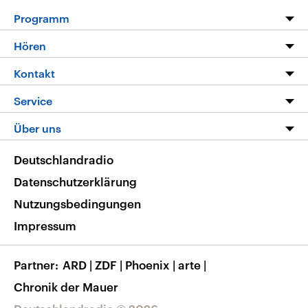
Programm
Programm
Hören
Alle Sendungen
Livestream
Kontakt
Die Nachrichten
Audios
Hörerservice
Service
Nachrichtenleicht
Podcasts
Social Media
FAQ
Über uns
Neue Beiträge auf dlf.de
Deutschlandfunk App
Newsletter
Deutschlandradio
Themen-Schwerpunkte
Nachrichten App
Deutschlandradio
Veranstaltungen
Presse
Frequenzen
Datenschutzerklärung
Musikliste
Ausbildung und Karriere
Nutzungsbedingungen
RSS
Transparenz
Impressum
Korrekturen
Barrierefreiheit
Partner
ARD
|
ZDF
|
Phoenix
|
arte
|
Chronik der Mauer