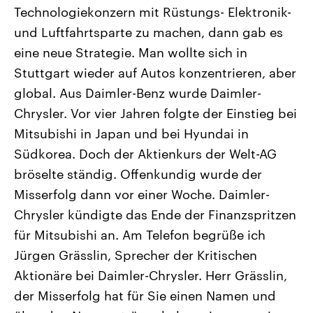
CDU, SPD und FDP regiert.-
aktuelle Weltgeschehen.
Technologiekonzern mit Rüstungs- Elektronik-
Umfragen, Prognosen,
und Luftfahrtsparte zu machen, dann gab es
Wahlprogramme, aktuelle Berichte
Sendungen
Programm
Podcasts
und Hintergründe zu den Parteien
eine neue Strategie. Man wollte sich in
und Kandidaten der anstehenden
Wahl.
Stuttgart wieder auf Autos konzentrieren, aber
Audio-Archiv
global. Aus Daimler-Benz wurde Daimler-
Chrysler. Vor vier Jahren folgte der Einstieg bei
Mitsubishi in Japan und bei Hyundai in
Südkorea. Doch der Aktienkurs der Welt-AG
bröselte ständig. Offenkundig wurde der
Misserfolg dann vor einer Woche. Daimler-
Chrysler kündigte das Ende der Finanzspritzen
für Mitsubishi an. Am Telefon begrüße ich
Jürgen Grässlin, Sprecher der Kritischen
Aktionäre bei Daimler-Chrysler. Herr Grässlin,
der Misserfolg hat für Sie einen Namen und