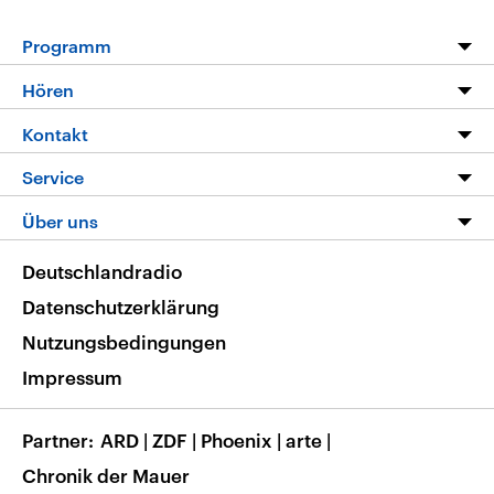
Programm
Programm
Hören
Alle Sendungen
Livestream
Kontakt
Die Nachrichten
Audios
Hörerservice
Service
Nachrichtenleicht
Podcasts
Social Media
FAQ
Über uns
Neue Beiträge auf dlf.de
Deutschlandfunk App
Newsletter
Deutschlandradio
Themen-Schwerpunkte
Nachrichten App
Deutschlandradio
Veranstaltungen
Presse
Frequenzen
Datenschutzerklärung
Musikliste
Ausbildung und Karriere
Nutzungsbedingungen
RSS
Transparenz
Impressum
Korrekturen
Barrierefreiheit
Partner
ARD
|
ZDF
|
Phoenix
|
arte
|
Chronik der Mauer