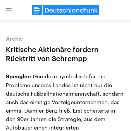
Close
menu
Archiv
Themen
Kritische Aktionäre fordern
Rücktritt von Schrempp
Geradezu symbolisch für die
Spengler:
Probleme unseres Landes ist nicht nur die
deutsche Fußballnationalmannschaft, sondern
auch das einstige Vorzeigeunternehmen, das
Landtagswahl Sachsen-Anhalt
USA
2026
Aktuelle Beiträge, Analys
einmal Daimler-Benz hieß. Erst scheiterte in
Alle Informationen
Hintergründe
Sachsen-Anhalt wählt am 6.
Wirtschaftlich und militäri
den 90er Jahren die Strategie, aus dem
September 2026 einen neuen
gehören die Vereinigten S
Landtag. Seit 2021 wird das
den mächtigsten Ländern 
Autobauer einen integrierten
Bundesland von einer Koalition aus
mit großem Einfluss auf d