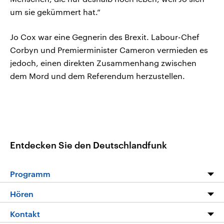
um sie gekümmert hat.“
Jo Cox war eine Gegnerin des Brexit. Labour-Chef
Corbyn und Premierminister Cameron vermieden es
jedoch, einen direkten Zusammenhang zwischen
dem Mord und dem Referendum herzustellen.
Entdecken Sie den Deutschlandfunk
Programm
Programm
Hören
Alle Sendungen
Livestream
Kontakt
Die Nachrichten