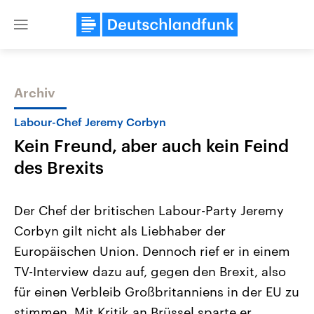
Close
menu
Archiv
Themen
Labour-Chef Jeremy Corbyn
Kein Freund, aber auch kein Feind
des Brexits
Der Chef der britischen Labour-Party Jeremy
Corbyn gilt nicht als Liebhaber der
Landtagswahl Sachsen-Anhalt
USA
Europäischen Union. Dennoch rief er in einem
2026
Aktuelle Beiträge, Analys
Alle Informationen
Hintergründe
TV-Interview dazu auf, gegen den Brexit, also
Sachsen-Anhalt wählt am 6.
Wirtschaftlich und militäri
September 2026 einen neuen
gehören die Vereinigten S
für einen Verbleib Großbritanniens in der EU zu
Landtag. Seit 2021 wird das
den mächtigsten Ländern 
stimmen. Mit Kritik an Brüssel sparte er
Bundesland von einer Koalition aus
mit großem Einfluss auf d