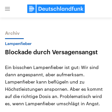
Close
menu
Archiv
Themen
Lampenfieber
Blockade durch Versagensangst
Ein bisschen Lampenfieber ist gut: Wir sind
dann angespannt, aber aufmerksam.
Lampenfieber kann beflügeln und zu
USA
Nahostkonflikt
Höchstleistungen anspornen. Aber es kommt
Aktuelle Beiträge, Analysen und
Aktuelle Lage und Hinter
Der Überfall der palästine
Hintergründe
auf die richtige Dosis an. Problematisch wird
Wirtschaftlich und militärisch
Terrororganisation Hamas
es, wenn Lampenfieber umschlägt in Angst.
gehören die Vereinigten Staaten zu
Oktober 2023 auf Israel ha
den mächtigsten Ländern der Erde,
Region wieder die Gewalt 
mit großem Einfluss auf das
Israel möchte die Hamas z