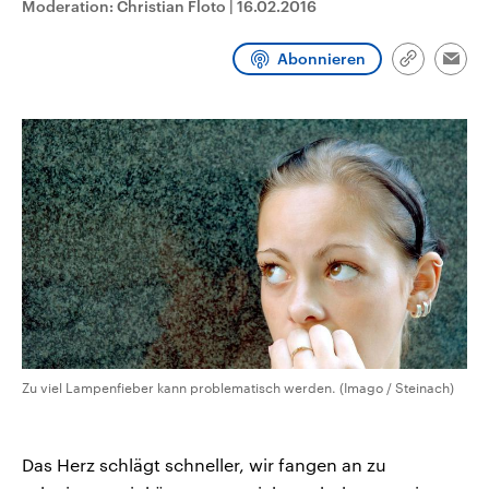
Moderation: Christian Floto
|
16.02.2016
aktuelle Weltgeschehen.
Diese wird wie die Hisboll
Libanon vom Iran unterstüt
Abonnieren
Sendungen
Programm
Podcasts
Link
Emai
kopieren/te
Audio-Archiv
Zu viel Lampenfieber kann problematisch werden. (Imago / Steinach)
Das Herz schlägt schneller, wir fangen an zu