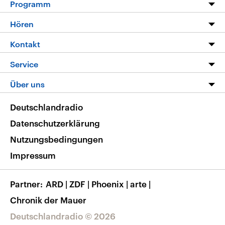
Programm
Programm
Hören
Alle Sendungen
Livestream
Kontakt
Die Nachrichten
Audios
Hörerservice
Service
Nachrichtenleicht
Podcasts
Social Media
FAQ
Über uns
Neue Beiträge auf dlf.de
Deutschlandfunk App
Newsletter
Deutschlandradio
Themen-Schwerpunkte
Nachrichten App
Deutschlandradio
Veranstaltungen
Presse
Frequenzen
Datenschutzerklärung
Musikliste
Ausbildung und Karriere
Nutzungsbedingungen
RSS
Transparenz
Impressum
Korrekturen
Barrierefreiheit
Partner
ARD
|
ZDF
|
Phoenix
|
arte
|
Chronik der Mauer
Deutschlandradio © 2026