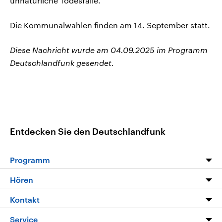
unnatürliche Todesfälle.
Die Kommunalwahlen finden am 14. September statt.
Diese Nachricht wurde am 04.09.2025 im Programm
Deutschlandfunk gesendet.
Entdecken Sie den Deutschlandfunk
Programm
Programm
Hören
Alle Sendungen
Livestream
Kontakt
Die Nachrichten
Audios
Hörerservice
Service