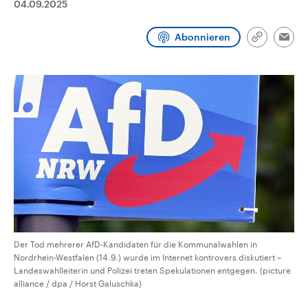
04.09.2025
aktuelle Weltgeschehen.
Diese wird wie die Hisboll
Libanon vom Iran unterstüt
Abonnieren
Sendungen
Programm
Podcasts
Link
Emai
kopieren/te
Audio-Archiv
Der Tod mehrerer AfD-Kandidaten für die Kommunalwahlen in
Nordrhein-Westfalen (14.9.) wurde im Internet kontrovers diskutiert –
Landeswahlleiterin und Polizei treten Spekulationen entgegen. (picture
alliance / dpa / Horst Galuschka)