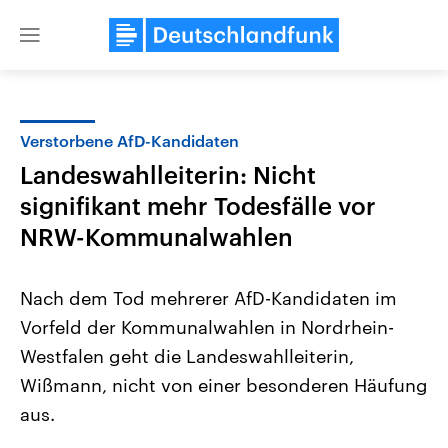
Close
menu
Verstorbene AfD-Kandidaten
Themen
Landeswahlleiterin: Nicht
signifikant mehr Todesfälle vor
NRW-Kommunalwahlen
Nach dem Tod mehrerer AfD-Kandidaten im
Vorfeld der Kommunalwahlen in Nordrhein-
USA
Nahostkonflikt
Westfalen geht die Landeswahlleiterin,
Aktuelle Beiträge, Analysen und
Aktuelle Lage und Hinter
Der Überfall der palästine
Hintergründe
Wißmann, nicht von einer besonderen Häufung
Wirtschaftlich und militärisch
Terrororganisation Hamas
aus.
gehören die Vereinigten Staaten zu
Oktober 2023 auf Israel ha
den mächtigsten Ländern der Erde,
Region wieder die Gewalt 
mit großem Einfluss auf das
Israel möchte die Hamas z