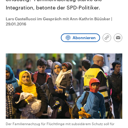
CDU, SPD und FDP regiert.-
aktuelle Weltgeschehen.
Integration, betonte der SPD-Politiker.
Umfragen, Prognosen,
Wahlprogramme, aktuelle Berichte
Sendungen
Programm
Podcasts
und Hintergründe zu den Parteien
Lars Castellucci im Gespräch mit Ann-Kathrin Büüsker
|
und Kandidaten der anstehenden
29.01.2016
Wahl.
Audio-Archiv
Abonnieren
Link
Emai
kopieren/te
Der Familiennachzug für Flüchtlinge mit subsidärem Schutz soll für