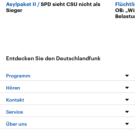
Asylpaket II
SPD sieht CSU nicht als
Flüchtl
Sieger
OB: „Wi
Belast
Entdecken Sie den Deutschlandfunk
Programm
Programm
Hören
Alle Sendungen
Livestream
Kontakt
Die Nachrichten
Audios
Hörerservice
Service
Nachrichtenleicht
Podcasts
Social Media
FAQ
Über uns
Neue Beiträge auf dlf.de
Deutschlandfunk App
Newsletter
Deutschlandradio
Themen-Schwerpunkte