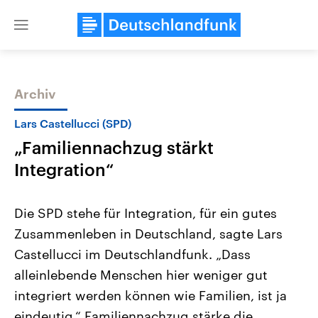
Close
menu
Archiv
Themen
Lars Castellucci (SPD)
„Familiennachzug stärkt
Integration“
Die SPD stehe für Integration, für ein gutes
Zusammenleben in Deutschland, sagte Lars
Landtagswahl Sachsen-Anhalt
USA
Castellucci im Deutschlandfunk. „Dass
2026
Aktuelle Beiträge, Analys
Alle Informationen
Hintergründe
alleinlebende Menschen hier weniger gut
Sachsen-Anhalt wählt am 6.
Wirtschaftlich und militäri
September 2026 einen neuen
gehören die Vereinigten S
integriert werden können wie Familien, ist ja
Landtag. Seit 2021 wird das
den mächtigsten Ländern 
eindeutig.“ Familiennachzug stärke die
Bundesland von einer Koalition aus
mit großem Einfluss auf d