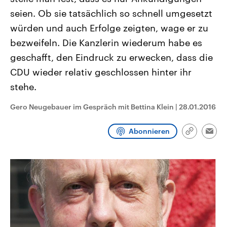
CDU, SPD und FDP regiert.-
aktuelle Weltgeschehen.
seien. Ob sie tatsächlich so schnell umgesetzt
Umfragen, Prognosen,
Wahlprogramme, aktuelle Berichte
würden und auch Erfolge zeigten, wage er zu
Sendungen
Programm
Podcasts
und Hintergründe zu den Parteien
und Kandidaten der anstehenden
bezweifeln. Die Kanzlerin wiederum habe es
Wahl.
geschafft, den Eindruck zu erwecken, dass die
Audio-Archiv
CDU wieder relativ geschlossen hinter ihr
stehe.
Gero Neugebauer im Gespräch mit Bettina Klein
|
28.01.2016
Abonnieren
Link
Emai
kopieren/te