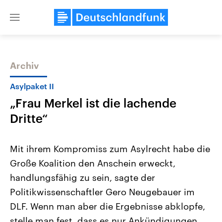
Close
menu
Archiv
Themen
Asylpaket II
„Frau Merkel ist die lachende
Dritte“
Mit ihrem Kompromiss zum Asylrecht habe die
Große Koalition den Anschein erweckt,
Landtagswahl Sachsen-Anhalt
USA
handlungsfähig zu sein, sagte der
2026
Aktuelle Beiträge, Analys
Alle Informationen
Hintergründe
Politikwissenschaftler Gero Neugebauer im
Sachsen-Anhalt wählt am 6.
Wirtschaftlich und militäri
September 2026 einen neuen
gehören die Vereinigten S
DLF. Wenn man aber die Ergebnisse abklopfe,
Landtag. Seit 2021 wird das
den mächtigsten Ländern 
stelle man fest, dass es nur Ankündigungen
Bundesland von einer Koalition aus
mit großem Einfluss auf d