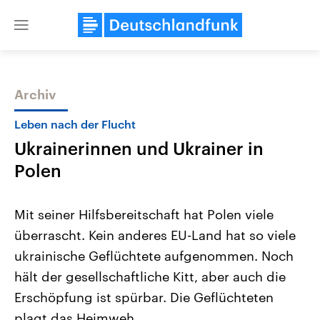
Close
menu
Archiv
Themen
Leben nach der Flucht
Ukrainerinnen und Ukrainer in
Polen
Mit seiner Hilfsbereitschaft hat Polen viele
überrascht. Kein anderes EU-Land hat so viele
Landtagswahl Sachsen-Anhalt
USA
ukrainische Geflüchtete aufgenommen. Noch
2026
Aktuelle Beiträge, Analys
Alle Informationen
Hintergründe
hält der gesellschaftliche Kitt, aber auch die
Sachsen-Anhalt wählt am 6.
Wirtschaftlich und militäri
September 2026 einen neuen
gehören die Vereinigten S
Erschöpfung ist spürbar. Die Geflüchteten
Landtag. Seit 2021 wird das
den mächtigsten Ländern 
plagt das Heimweh.
Bundesland von einer Koalition aus
mit großem Einfluss auf d