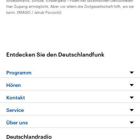
Arbeitsmarkt, Schule, Kindergeld – Polen hat ukrainischen Geflüchteten
hier Zugang ermöglicht. Aber vor allem die Zivilgesellschaft hilft, wo sie
kann. (IMAGO / Jakub Porzycki)
Entdecken Sie den Deutschlandfunk
Programm
Programm
Hören
Alle Sendungen
Livestream
Kontakt
Die Nachrichten
Audios
Hörerservice
Service
Nachrichtenleicht
Podcasts
Social Media
FAQ
Über uns
Neue Beiträge auf dlf.de
Deutschlandfunk App
Newsletter
Deutschlandradio
Themen-Schwerpunkte
Nachrichten App
Deutschlandradio