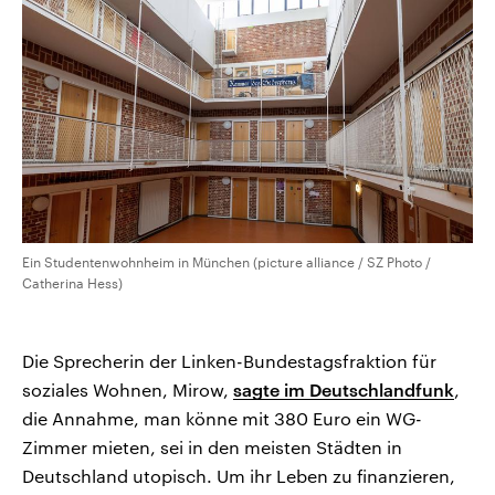
CDU, SPD und FDP regiert.-
aktuelle Weltgeschehen.
Umfragen, Prognosen,
Wahlprogramme, aktuelle Berichte
Sendungen
Programm
Podcasts
und Hintergründe zu den Parteien
und Kandidaten der anstehenden
Wahl.
Audio-Archiv
Ein Studentenwohnheim in München (picture alliance / SZ Photo /
Catherina Hess)
Die Sprecherin der Linken-Bundestagsfraktion für
soziales Wohnen, Mirow,
sagte im Deutschlandfunk
,
die Annahme, man könne mit 380 Euro ein WG-
Zimmer mieten, sei in den meisten Städten in
Deutschland utopisch. Um ihr Leben zu finanzieren,