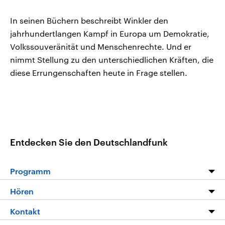
In seinen Büchern beschreibt Winkler den
jahrhundertlangen Kampf in Europa um Demokratie,
Volkssouveränität und Menschenrechte. Und er
nimmt Stellung zu den unterschiedlichen Kräften, die
diese Errungenschaften heute in Frage stellen.
Entdecken Sie den Deutschlandfunk
Programm
Programm
Hören
Alle Sendungen
Livestream
Kontakt
Die Nachrichten
Audios