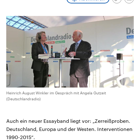
Link
Emai
CDU, SPD und FDP regiert.-
aktuelle Weltgeschehen.
kopieren/te
Umfragen, Prognosen,
Wahlprogramme, aktuelle Berichte
Sendungen
Programm
Podcasts
und Hintergründe zu den Parteien
und Kandidaten der anstehenden
Wahl.
Audio-Archiv
Heinrich August Winkler im Gespräch mit Angela Gutzeit
(Deutschlandradio)
Auch ein neuer Essayband liegt vor: „Zerreißproben.
Deutschland, Europa und der Westen. Interventionen
1990-2015“.