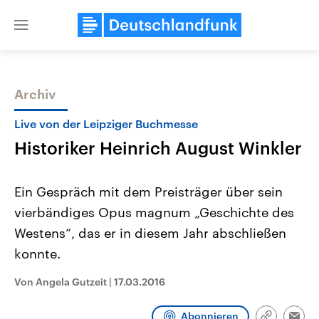
Close
menu
Archiv
Themen
Live von der Leipziger Buchmesse
Historiker Heinrich August Winkler
Ein Gespräch mit dem Preisträger über sein
vierbändiges Opus magnum „Geschichte des
Westens“, das er in diesem Jahr abschließen
Landtagswahl Sachsen-Anhalt
USA
konnte.
2026
Aktuelle Beiträge, Analys
Alle Informationen
Hintergründe
Von Angela Gutzeit
|
17.03.2016
Sachsen-Anhalt wählt am 6.
Wirtschaftlich und militäri
September 2026 einen neuen
gehören die Vereinigten S
Landtag. Seit 2021 wird das
den mächtigsten Ländern 
Abonnieren
Bundesland von einer Koalition aus
mit großem Einfluss auf d