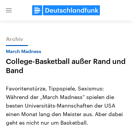
Close
menu
Archiv
Themen
March Madness
College-Basketball außer Rand und
Band
Favoritenstürze, Tippspiele, Sexismus:
Während der „March Madness“ spielen die
Landtagswahl Sachsen-Anhalt
USA
besten Universitäts-Mannschaften der USA
2026
Aktuelle Beiträge, Analys
Alle Informationen
Hintergründe
einen Monat lang den Meister aus. Aber dabei
Sachsen-Anhalt wählt am 6.
Wirtschaftlich und militäri
September 2026 einen neuen
gehören die Vereinigten S
geht es nicht nur um Basketball.
Landtag. Seit 2021 wird das
den mächtigsten Ländern 
Bundesland von einer Koalition aus
mit großem Einfluss auf d