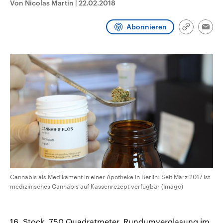
Von Nicolas Martin
|
22.02.2018
CDU, SPD und FDP regiert.-
aktuelle Weltgeschehen.
Umfragen, Prognosen,
Wahlprogramme, aktuelle Berichte
Abonnieren
Sendungen
Programm
Podcasts
und Hintergründe zu den Parteien
Link
Emai
und Kandidaten der anstehenden
kopieren/te
Wahl.
Audio-Archiv
Cannabis als Medikament in einer Apotheke in Berlin: Seit März 2017 ist
medizinisches Cannabis auf Kassenrezept verfügbar (Imago)
16. Stock, 750 Quadratmeter, Rundumverglasung im