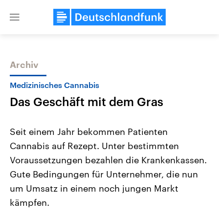
Close
menu
Archiv
Themen
Medizinisches Cannabis
Das Geschäft mit dem Gras
Seit einem Jahr bekommen Patienten
Cannabis auf Rezept. Unter bestimmten
Voraussetzungen bezahlen die Krankenkassen.
Landtagswahl Sachsen-Anhalt
USA
Gute Bedingungen für Unternehmer, die nun
2026
Aktuelle Beiträge, Analys
Alle Informationen
um Umsatz in einem noch jungen Markt
Hintergründe
Sachsen-Anhalt wählt am 6.
Wirtschaftlich und militäri
kämpfen.
September 2026 einen neuen
gehören die Vereinigten S
Landtag. Seit 2021 wird das
den mächtigsten Ländern 
Bundesland von einer Koalition aus
mit großem Einfluss auf d