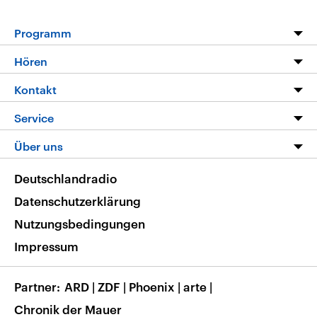
Programm
Programm
Hören
Alle Sendungen
Livestream
Kontakt
Die Nachrichten
Audios
Hörerservice
Service
Nachrichtenleicht
Podcasts
Social Media
FAQ
Über uns
Neue Beiträge auf dlf.de
Deutschlandfunk App
Newsletter
Deutschlandradio
Themen-Schwerpunkte
Nachrichten App
Deutschlandradio
Veranstaltungen
Presse
Frequenzen
Datenschutzerklärung
Musikliste
Ausbildung und Karriere
Nutzungsbedingungen
RSS
Transparenz
Impressum
Korrekturen
Barrierefreiheit
Partner
ARD
|
ZDF
|
Phoenix
|
arte
|
Chronik der Mauer