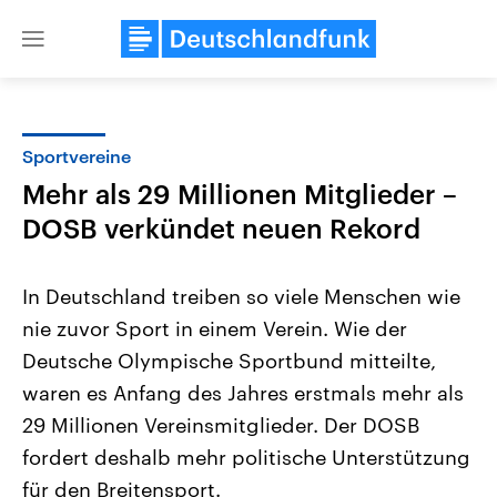
Close
menu
Sportvereine
Themen
Mehr als 29 Millionen Mitglieder –
DOSB verkündet neuen Rekord
In Deutschland treiben so viele Menschen wie
nie zuvor Sport in einem Verein. Wie der
Deutsche Olympische Sportbund mitteilte,
USA
Nahostkonflikt
waren es Anfang des Jahres erstmals mehr als
Aktuelle Beiträge, Analysen und
Aktuelle Lage und Hinter
29 Millionen Vereinsmitglieder. Der DOSB
Der Überfall der palästine
Hintergründe
Wirtschaftlich und militärisch
Terrororganisation Hamas
fordert deshalb mehr politische Unterstützung
gehören die Vereinigten Staaten zu
Oktober 2023 auf Israel ha
den mächtigsten Ländern der Erde,
Region wieder die Gewalt 
für den Breitensport.
mit großem Einfluss auf das
Israel möchte die Hamas z