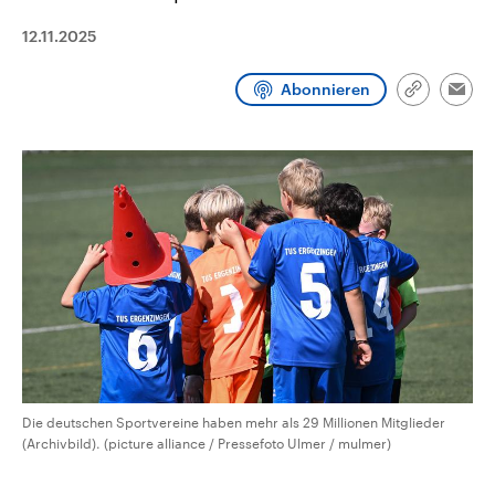
aktuelle Weltgeschehen.
Diese wird wie die Hisboll
Libanon vom Iran unterstüt
12.11.2025
Sendungen
Programm
Podcasts
Abonnieren
Link
Emai
kopieren/te
Audio-Archiv
Die deutschen Sportvereine haben mehr als 29 Millionen Mitglieder
(Archivbild). (picture alliance / Pressefoto Ulmer / mulmer)