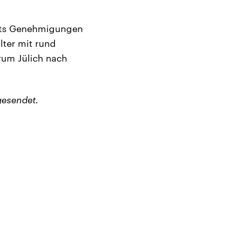
eits Genehmigungen
lter mit rund
rum Jülich nach
gesendet.