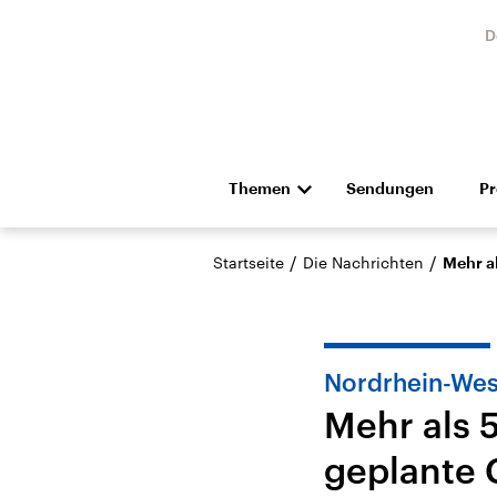
D
Themen
Sendungen
P
Die Nachrichten
Politik
/
/
Startseite
Die Nachrichten
Mehr a
Hörspiel und Feature
Musik
Nordrhein-Wes
Mehr als 
geplante 
Landtagswahl Sachsen-
USA
Anhalt 2026
Aktuel