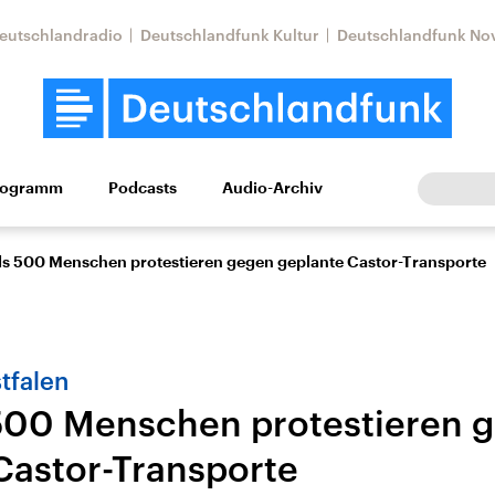
eutschlandradio
Deutschlandfunk Kultur
Deutschlandfunk No
rogramm
Podcasts
Audio-Archiv
Wirtschaft
Wissen
Kultur
Europa
Gesellschaf
ls 500 Menschen protestieren gegen geplante Castor-Transporte
tfalen
500 Menschen protestieren 
Castor-Transporte
Nahostkonflikt
Iran
le Beiträge,
Aktuelle Lage und
Aktuelle Lage und