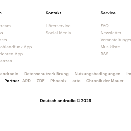
n
Kontakt
Service
tream
Hörerservice
FAQ
os
Social Media
Newsletter
asts
Veranstaltunge
schlandfunk App
Musikliste
richten App
RSS
uenzen
landradio
Datenschutzerklärung
Nutzungsbedingungen
I
Partner
ARD
ZDF
Phoenix
arte
Chronik der Mauer
Deutschlandradio © 2026