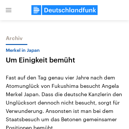
Close
menu
Archiv
Themen
Merkel in Japan
Um Einigkeit bemüht
Fast auf den Tag genau vier Jahre nach dem
Atomunglück von Fukushima besucht Angela
Merkel Japan. Dass die deutsche Kanzlerin den
Landtagswahl Sachsen-Anhalt
USA
Unglücksort dennoch nicht besucht, sorgt für
2026
Aktuelle Beiträge, Analys
Alle Informationen
Verwunderung. Ansonsten ist man bei dem
Hintergründe
Sachsen-Anhalt wählt am 6.
Wirtschaftlich und militäri
Staatsbesuch um das Betonen gemeinsamer
September 2026 einen neuen
gehören die Vereinigten S
Landtag. Seit 2021 wird das
den mächtigsten Ländern 
Positionen bemüht.
Bundesland von einer Koalition aus
mit großem Einfluss auf d