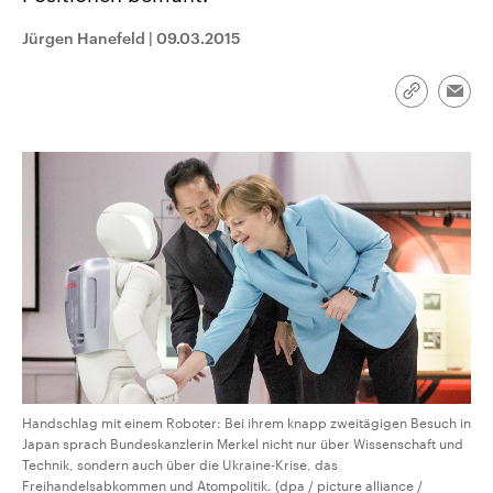
CDU, SPD und FDP regiert.-
aktuelle Weltgeschehen.
Umfragen, Prognosen,
Jürgen Hanefeld
|
09.03.2015
Wahlprogramme, aktuelle Berichte
Sendungen
Programm
Podcasts
und Hintergründe zu den Parteien
und Kandidaten der anstehenden
Link
Wahl.
Emai
kopieren/te
Audio-Archiv
Handschlag mit einem Roboter: Bei ihrem knapp zweitägigen Besuch in
Japan sprach Bundeskanzlerin Merkel nicht nur über Wissenschaft und
Technik, sondern auch über die Ukraine-Krise, das
Freihandelsabkommen und Atompolitik. (dpa / picture alliance /