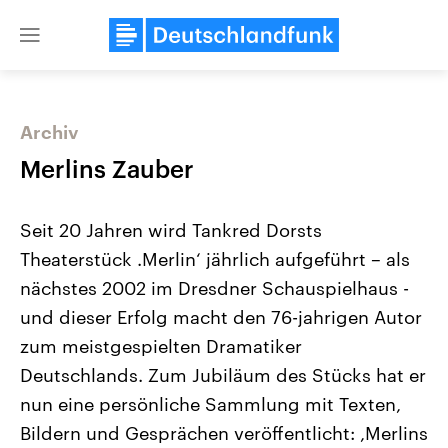
Close
menu
Archiv
Themen
Merlins Zauber
Seit 20 Jahren wird Tankred Dorsts
Theaterstück .Merlin‘ jährlich aufgeführt – als
nächstes 2002 im Dresdner Schauspielhaus -
und dieser Erfolg macht den 76-jahrigen Autor
zum meistgespielten Dramatiker
Landtagswahl Sachsen-Anhalt
USA
2026
Aktuelle Beiträge, Analys
Deutschlands. Zum Jubiläum des Stücks hat er
Alle Informationen
Hintergründe
Sachsen-Anhalt wählt am 6.
Wirtschaftlich und militäri
nun eine persönliche Sammlung mit Texten,
September 2026 einen neuen
gehören die Vereinigten S
Landtag. Seit 2021 wird das
den mächtigsten Ländern 
Bildern und Gesprächen veröffentlicht: ,Merlins
Bundesland von einer Koalition aus
mit großem Einfluss auf d