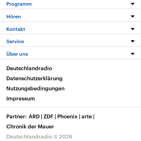
Programm
Programm
Hören
Alle Sendungen
Livestream
Kontakt
Die Nachrichten
Audios
Hörerservice
Service
Nachrichtenleicht
Podcasts
Social Media
FAQ
Über uns
Neue Beiträge auf dlf.de
Deutschlandfunk App
Newsletter
Deutschlandradio
Themen-Schwerpunkte
Nachrichten App
Deutschlandradio
Veranstaltungen
Presse
Frequenzen
Datenschutzerklärung
Musikliste
Ausbildung und Karriere
Nutzungsbedingungen
RSS
Transparenz
Impressum
Korrekturen
Barrierefreiheit
Partner
ARD
|
ZDF
|
Phoenix
|
arte
|
Chronik der Mauer
Deutschlandradio © 2026