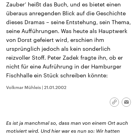
Zauber‘ heißt das Buch, und es bietet einen
CDU, SPD und FDP regiert.-
aktuelle Weltgeschehen.
Umfragen, Prognosen,
überaus anregenden Blick auf die Geschichte
Wahlprogramme, aktuelle Berichte
Sendungen
Programm
Podcasts
und Hintergründe zu den Parteien
dieses Dramas – seine Entstehung, sein Thema,
und Kandidaten der anstehenden
Wahl.
seine Aufführungen. Was heute als Hauptwerk
Audio-Archiv
von Dorst gefeiert wird, erschien ihm
ursprünglich jedoch als kein sonderlich
reizvoller Stoff. Peter Zadek fragte ihn, ob er
nicht für eine Aufrührung in der Hamburger
Fischhalle ein Stück schreiben könnte:
Volkmar Mühleis
|
21.01.2002
Link
Emai
kopieren/te
Es ist ja manchmal so, dass man von einem Ort auch
motiviert wird. Und hier war es nun so: Wir hatten