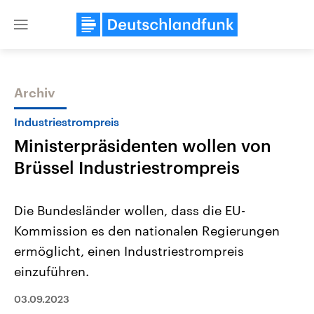
Close
menu
Archiv
Themen
Industriestrompreis
Ministerpräsidenten wollen von
Brüssel Industriestrompreis
Die Bundesländer wollen, dass die EU-
Kommission es den nationalen Regierungen
USA
Nahostkonflikt
ermöglicht, einen Industriestrompreis
Aktuelle Beiträge, Analysen und
Aktuelle Lage und Hinter
Der Überfall der palästine
Hintergründe
einzuführen.
Wirtschaftlich und militärisch
Terrororganisation Hamas
gehören die Vereinigten Staaten zu
Oktober 2023 auf Israel ha
03.09.2023
den mächtigsten Ländern der Erde,
Region wieder die Gewalt 
mit großem Einfluss auf das
Israel möchte die Hamas z