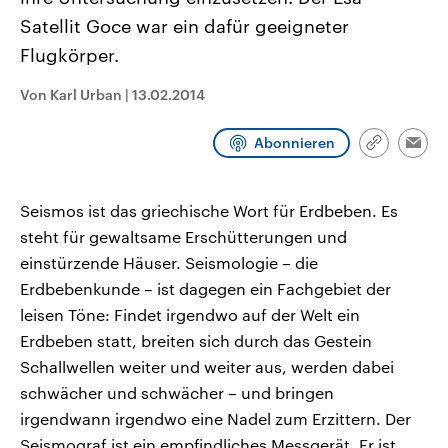
CDU, SPD und FDP regiert.-
aktuelle Weltgeschehen.
Satellit Goce war ein dafür geeigneter
Umfragen, Prognosen,
Wahlprogramme, aktuelle Berichte
Flugkörper.
Sendungen
Programm
Podcasts
und Hintergründe zu den Parteien
und Kandidaten der anstehenden
Wahl.
Von Karl Urban
|
13.02.2014
Audio-Archiv
Abonnieren
Link
Emai
kopieren/te
Seismos ist das griechische Wort für Erdbeben. Es
steht für gewaltsame Erschütterungen und
einstürzende Häuser. Seismologie – die
Erdbebenkunde – ist dagegen ein Fachgebiet der
leisen Töne: Findet irgendwo auf der Welt ein
Erdbeben statt, breiten sich durch das Gestein
Schallwellen weiter und weiter aus, werden dabei
schwächer und schwächer – und bringen
irgendwann irgendwo eine Nadel zum Erzittern. Der
Seismograf ist ein empfindliches Messgerät. Er ist