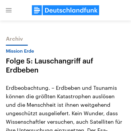
Close
menu
Archiv
Themen
Mission Erde
Folge 5: Lauschangriff auf
Erdbeben
Erdbeobachtung. – Erdbeben und Tsunamis
können die größten Katastrophen auslösen
Landtagswahl Sachsen-Anhalt
USA
und die Menschheit ist ihnen weitgehend
2026
Aktuelle Beiträge, Analys
Alle Informationen
Hintergründe
ungeschützt ausgeliefert. Kein Wunder, dass
Sachsen-Anhalt wählt am 6.
Wirtschaftlich und militäri
September 2026 einen neuen
gehören die Vereinigten S
Wissenschaftler versuchen, auch Satelliten für
Landtag. Seit 2021 wird das
den mächtigsten Ländern 
ihre Untersuchung einzusetzen. Der Esa-
Bundesland von einer Koalition aus
mit großem Einfluss auf d