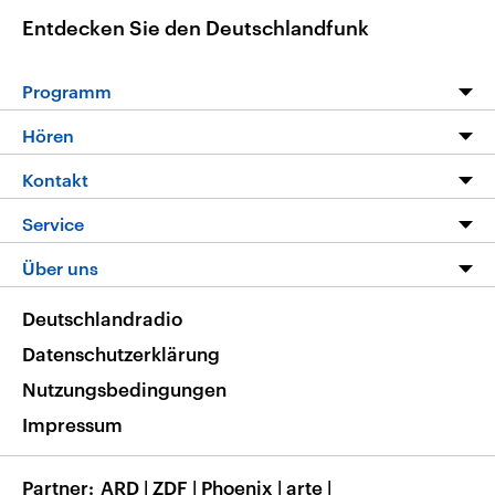
Entdecken Sie den Deutschlandfunk
Programm
Programm
Hören
Alle Sendungen
Livestream
Kontakt
Die Nachrichten
Audios
Hörerservice
Service
Nachrichtenleicht
Podcasts
Social Media
FAQ
Über uns
Neue Beiträge auf dlf.de
Deutschlandfunk App
Newsletter
Deutschlandradio
Themen-Schwerpunkte
Nachrichten App
Deutschlandradio
Veranstaltungen
Presse
Frequenzen
Datenschutzerklärung
Musikliste
Ausbildung und Karriere
Nutzungsbedingungen
RSS
Transparenz
Impressum
Korrekturen
Barrierefreiheit
Partner
ARD
|
ZDF
|
Phoenix
|
arte
|