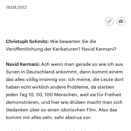
CDU, SPD und FDP regiert.-
aktuelle Weltgeschehen.
19.09.2012
Umfragen, Prognosen,
Wahlprogramme, aktuelle Berichte
Sendungen
Programm
Podcasts
und Hintergründe zu den Parteien
und Kandidaten der anstehenden
Link
Emai
Wahl.
kopieren/te
Audio-Archiv
Christoph Schmitz:
Wie bewerten Sie die
Veröffentlichung der Karikaturen? Navid Kermani?
Navid Kermani:
Ach wenn man gerade so wie ich aus
Syrien in Deutschland ankommt, dann kommt einem
das alles völlig irrsinnig vor. Ich meine, die Leute dort
haben echt wirklich andere Probleme, da sterben
jeden Tag 10, 50, 100 Menschen, weil sie für Freiheit
demonstrieren, und hier wie drüben macht man sich
Gedanken über so einen idiotischen Film. Also das
kommt mir alles sehr, sehr abstrus vor.