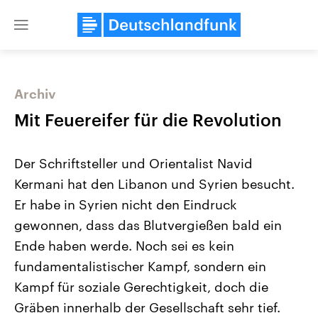
Close
menu
Archiv
Themen
Mit Feuereifer für die Revolution
Der Schriftsteller und Orientalist Navid
Kermani hat den Libanon und Syrien besucht.
Er habe in Syrien nicht den Eindruck
gewonnen, dass das Blutvergießen bald ein
Ende haben werde. Noch sei es kein
Landtagswahl Sachsen-Anhalt
USA
2026
Aktuelle Beiträge, Analys
fundamentalistischer Kampf, sondern ein
Alle Informationen
Hintergründe
Sachsen-Anhalt wählt am 6.
Wirtschaftlich und militäri
Kampf für soziale Gerechtigkeit, doch die
September 2026 einen neuen
gehören die Vereinigten S
Landtag. Seit 2021 wird das
den mächtigsten Ländern 
Gräben innerhalb der Gesellschaft sehr tief.
Bundesland von einer Koalition aus
mit großem Einfluss auf d