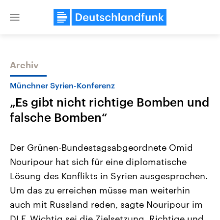
Close
menu
Archiv
Themen
Münchner Syrien-Konferenz
„Es gibt nicht richtige Bomben und
falsche Bomben“
Der Grünen-Bundestagsabgeordnete Omid
Nouripour hat sich für eine diplomatische
Landtagswahl Sachsen-Anhalt
USA
Lösung des Konflikts in Syrien ausgesprochen.
2026
Aktuelle Beiträge, Analys
Alle Informationen
Hintergründe
Um das zu erreichen müsse man weiterhin
Sachsen-Anhalt wählt am 6.
Wirtschaftlich und militäri
September 2026 einen neuen
gehören die Vereinigten S
auch mit Russland reden, sagte Nouripour im
Landtag. Seit 2021 wird das
den mächtigsten Ländern 
DLF. Wichtig sei die Zielsetzung. Richtige und
Bundesland von einer Koalition aus
mit großem Einfluss auf d