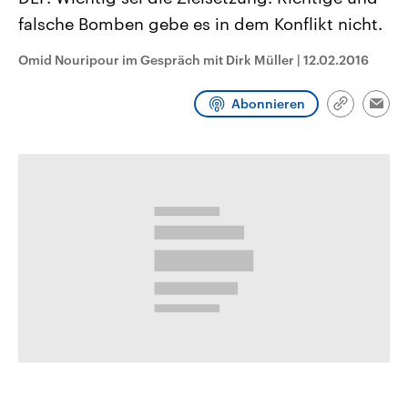
CDU, SPD und FDP regiert.-
aktuelle Weltgeschehen.
falsche Bomben gebe es in dem Konflikt nicht.
Umfragen, Prognosen,
Wahlprogramme, aktuelle Berichte
Sendungen
Programm
Podcasts
und Hintergründe zu den Parteien
Omid Nouripour im Gespräch mit Dirk Müller
|
12.02.2016
und Kandidaten der anstehenden
Wahl.
Audio-Archiv
Abonnieren
Link
Emai
kopieren/te