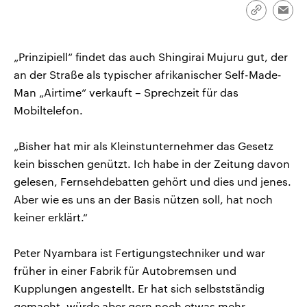
CDU, SPD und FDP regiert.-
aktuelle Weltgeschehen.
Link
Emai
Umfragen, Prognosen,
kopieren/te
Wahlprogramme, aktuelle Berichte
Sendungen
Programm
Podcasts
und Hintergründe zu den Parteien
und Kandidaten der anstehenden
„Prinzipiell“ findet das auch Shingirai Mujuru gut, der
Wahl.
an der Straße als typischer afrikanischer Self-Made-
Audio-Archiv
Man „Airtime“ verkauft – Sprechzeit für das
Mobiltelefon.
„Bisher hat mir als Kleinstunternehmer das Gesetz
kein bisschen genützt. Ich habe in der Zeitung davon
gelesen, Fernsehdebatten gehört und dies und jenes.
Aber wie es uns an der Basis nützen soll, hat noch
keiner erklärt.“
Peter Nyambara ist Fertigungstechniker und war
früher in einer Fabrik für Autobremsen und
Kupplungen angestellt. Er hat sich selbstständig
gemacht, würde aber gern noch etwas mehr