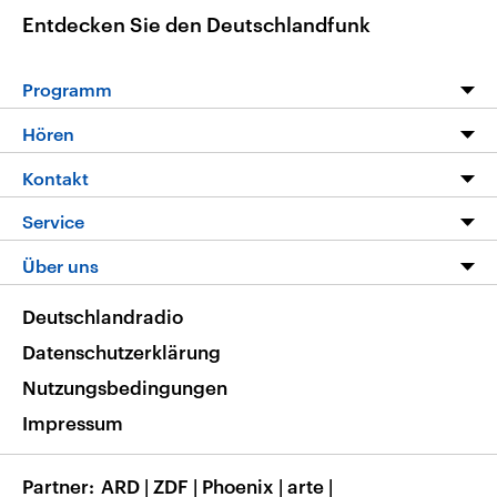
Entdecken Sie den Deutschlandfunk
Programm
Programm
Hören
Alle Sendungen
Livestream
Kontakt
Die Nachrichten
Audios
Hörerservice
Service
Nachrichtenleicht
Podcasts
Social Media
FAQ
Über uns
Neue Beiträge auf dlf.de
Deutschlandfunk App
Newsletter
Deutschlandradio
Themen-Schwerpunkte
Nachrichten App
Deutschlandradio
Veranstaltungen
Presse
Frequenzen
Datenschutzerklärung
Musikliste
Ausbildung und Karriere
Nutzungsbedingungen
RSS
Transparenz
Impressum
Korrekturen
Barrierefreiheit
Partner
ARD
|
ZDF
|
Phoenix
|
arte
|