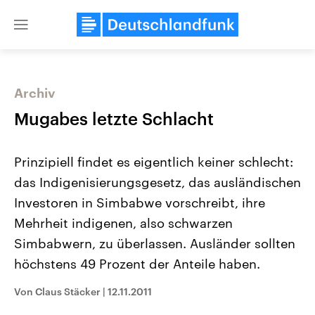
Close
menu
Archiv
Themen
Mugabes letzte Schlacht
Prinzipiell findet es eigentlich keiner schlecht:
das Indigenisierungsgesetz, das ausländischen
Investoren in Simbabwe vorschreibt, ihre
Mehrheit indigenen, also schwarzen
Simbabwern, zu überlassen. Ausländer sollten
Landtagswahl Sachsen-Anhalt
USA
2026
Aktuelle Beiträge, Analys
höchstens 49 Prozent der Anteile haben.
Alle Informationen
Hintergründe
Sachsen-Anhalt wählt am 6.
Wirtschaftlich und militäri
September 2026 einen neuen
gehören die Vereinigten S
Von Claus Stäcker
|
12.11.2011
Landtag. Seit 2021 wird das
den mächtigsten Ländern 
Bundesland von einer Koalition aus
mit großem Einfluss auf d