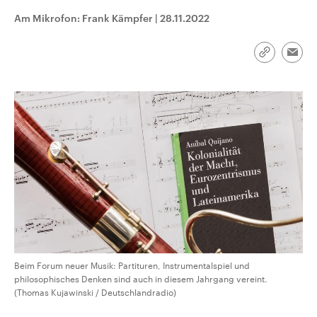
CDU, SPD und FDP regiert.-
aktuelle Weltgeschehen.
Am Mikrofon: Frank Kämpfer
|
28.11.2022
Umfragen, Prognosen,
Wahlprogramme, aktuelle Berichte
Sendungen
Programm
Podcasts
und Hintergründe zu den Parteien
und Kandidaten der anstehenden
Link
Emai
Wahl.
kopieren/te
Audio-Archiv
Beim Forum neuer Musik: Partituren, Instrumentalspiel und
philosophisches Denken sind auch in diesem Jahrgang vereint.
(Thomas Kujawinski / Deutschlandradio)