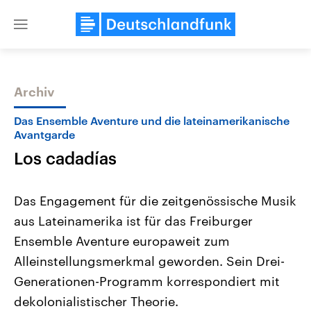
Close
menu
Archiv
Themen
Das Ensemble Aventure und die lateinamerikanische
Avantgarde
Los cadadías
Das Engagement für die zeitgenössische Musik
aus Lateinamerika ist für das Freiburger
Ensemble Aventure europaweit zum
Landtagswahl Sachsen-Anhalt
USA
2026
Aktuelle Beiträge, Analys
Alleinstellungsmerkmal geworden. Sein Drei-
Alle Informationen
Hintergründe
Sachsen-Anhalt wählt am 6.
Wirtschaftlich und militäri
Generationen-Programm korrespondiert mit
September 2026 einen neuen
gehören die Vereinigten S
Landtag. Seit 2021 wird das
den mächtigsten Ländern 
dekolonialistischer Theorie.
Bundesland von einer Koalition aus
mit großem Einfluss auf d