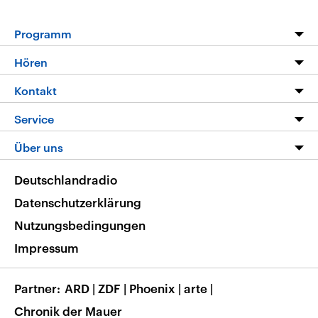
Programm
Programm
Hören
Alle Sendungen
Livestream
Kontakt
Die Nachrichten
Audios
Hörerservice
Service
Nachrichtenleicht
Podcasts
Social Media
FAQ
Über uns
Neue Beiträge auf dlf.de
Deutschlandfunk App
Newsletter
Deutschlandradio
Themen-Schwerpunkte
Nachrichten App
Deutschlandradio
Veranstaltungen
Presse
Frequenzen
Datenschutzerklärung
Musikliste
Ausbildung und Karriere
Nutzungsbedingungen
RSS
Transparenz
Impressum
Korrekturen
Barrierefreiheit
Partner
ARD
|
ZDF
|
Phoenix
|
arte
|
Chronik der Mauer