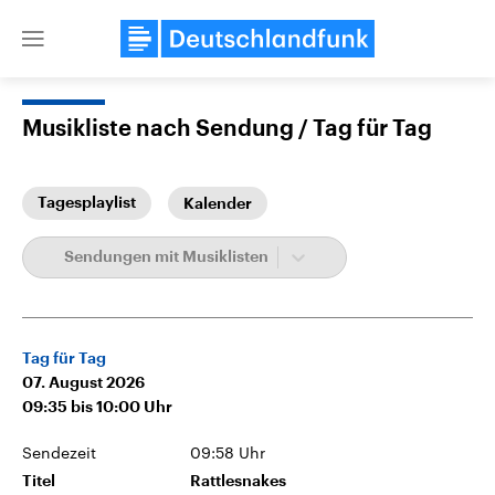
Close
menu
Musikliste nach Sendung
Tag für Tag
Themen
Tagesplaylist
Kalender
Sendungen mit Musiklisten
Tag für Tag
07. August 2026
Landtagswahl Sachsen-Anhalt
USA
2026
Aktuelle Beiträge, Analys
09:35
bis
10:00
Uhr
Alle Informationen
Hintergründe
Sachsen-Anhalt wählt am 6.
Wirtschaftlich und militäri
Sendezeit
09:58 Uhr
September 2026 einen neuen
gehören die Vereinigten S
Landtag. Seit 2021 wird das
den mächtigsten Ländern 
Titel
Rattlesnakes
Bundesland von einer Koalition aus
mit großem Einfluss auf d