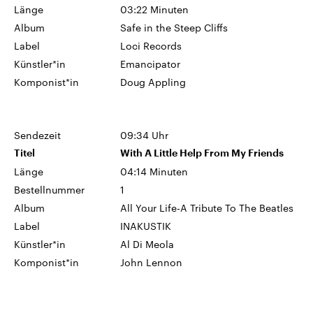
CDU, SPD und FDP regiert.-
aktuelle Weltgeschehen.
Länge
03:22 Minuten
Umfragen, Prognosen,
Album
Safe in the Steep Cliffs
Wahlprogramme, aktuelle Berichte
Sendungen
Programm
Podcasts
und Hintergründe zu den Parteien
Label
Loci Records
und Kandidaten der anstehenden
Künstler*in
Emancipator
Wahl.
Audio-Archiv
Komponist*in
Doug Appling
Sendezeit
09:34 Uhr
Titel
With A Little Help From My Friends
Länge
04:14 Minuten
Bestellnummer
1
Album
All Your Life-A Tribute To The Beatles
Label
INAKUSTIK
Künstler*in
Al Di Meola
Komponist*in
John Lennon