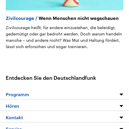
Zivilcourage
Wenn Menschen nicht wegschauen
Zivilcourage heißt, für andere einzustehen, die beleidigt,
gedemütigt oder gar bedroht werden. Doch warum handeln
manche – und andere nicht? Was Mut und Haltung fördert,
lässt sich erforschen und sogar trainieren.
Entdecken Sie den Deutschlandfunk
Programm
Programm
Hören
Alle Sendungen
Livestream
Kontakt
Die Nachrichten
Audios
Hörerservice
Service