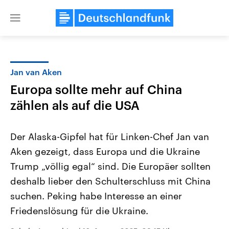
Close
menu
Jan van Aken
Themen
Europa sollte mehr auf China
zählen als auf die USA
Der Alaska-Gipfel hat für Linken-Chef Jan van
Aken gezeigt, dass Europa und die Ukraine
Trump „völlig egal“ sind. Die Europäer sollten
USA
Nahostkonflikt
deshalb lieber den Schulterschluss mit China
Aktuelle Beiträge, Analysen und
Aktuelle Lage und Hinter
suchen. Peking habe Interesse an einer
Der Überfall der palästine
Hintergründe
Wirtschaftlich und militärisch
Terrororganisation Hamas
Friedenslösung für die Ukraine.
gehören die Vereinigten Staaten zu
Oktober 2023 auf Israel ha
den mächtigsten Ländern der Erde,
Region wieder die Gewalt 
mit großem Einfluss auf das
Israel möchte die Hamas z