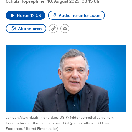
Schulz, Jopsephine
|
16. August 2025, 08:15 Uhr
aktuelle Weltgeschehen.
Diese wird wie die Hisboll
Libanon vom Iran unterstüt
Hören
12:09
Audio herunterladen
Sendungen
Programm
Podcasts
Abonnieren
Link
Email
Audio-Archiv
kopieren/teilen
Jan van Aken glaubt nicht, dass US-Präsident ernsthaft an einem
Frieden für die Ukraine interessiert ist (picture alliance / Geisler-
Fotopress / Bernd Elmenthaler)