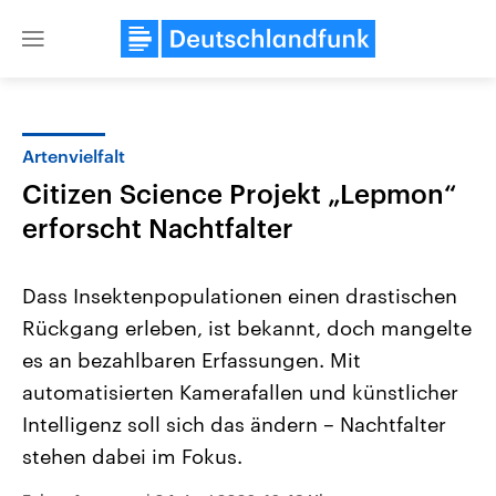
Close
menu
Artenvielfalt
Themen
Citizen Science Projekt „Lepmon“
erforscht Nachtfalter
Dass Insektenpopulationen einen drastischen
Rückgang erleben, ist bekannt, doch mangelte
es an bezahlbaren Erfassungen. Mit
Landtagswahl Sachsen-Anhalt
USA
automatisierten Kamerafallen und künstlicher
2026
Aktuelle Beiträge, Analys
Intelligenz soll sich das ändern – Nachtfalter
Alle Informationen
Hintergründe
Sachsen-Anhalt wählt am 6.
Wirtschaftlich und militäri
stehen dabei im Fokus.
September 2026 einen neuen
gehören die Vereinigten S
Landtag. Seit 2021 wird das
den mächtigsten Ländern 
Bundesland von einer Koalition aus
mit großem Einfluss auf d