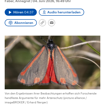
Faber, Annegret
|
04. Juni 2026, 16:49 Uhr
CDU, SPD und FDP regiert.-
aktuelle Weltgeschehen.
Umfragen, Prognosen,
Wahlprogramme, aktuelle Berichte
Hören
04:37
Audio herunterladen
Sendungen
Programm
Podcasts
und Hintergründe zu den Parteien
und Kandidaten der anstehenden
Wahl.
Abonnieren
Link
Email
Audio-Archiv
kopieren/teilen
Von den Ergebnissen ihrer Beobachtungen erhoffen sich Forschende
handfeste Argumente für mehr Artenschutz (picture alliance /
imageBROKER / Erhard Nerger)