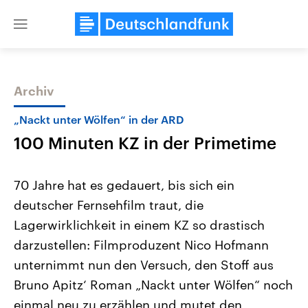
Close
menu
Archiv
Themen
„Nackt unter Wölfen“ in der ARD
100 Minuten KZ in der Primetime
70 Jahre hat es gedauert, bis sich ein
deutscher Fernsehfilm traut, die
Lagerwirklichkeit in einem KZ so drastisch
Landtagswahl Sachsen-Anhalt
USA
darzustellen: Filmproduzent Nico Hofmann
2026
Aktuelle Beiträge, Analys
Alle Informationen
unternimmt nun den Versuch, den Stoff aus
Hintergründe
Sachsen-Anhalt wählt am 6.
Wirtschaftlich und militäri
Bruno Apitz‘ Roman „Nackt unter Wölfen“ noch
September 2026 einen neuen
gehören die Vereinigten S
Landtag. Seit 2021 wird das
den mächtigsten Ländern 
einmal neu zu erzählen und mutet den
Bundesland von einer Koalition aus
mit großem Einfluss auf d