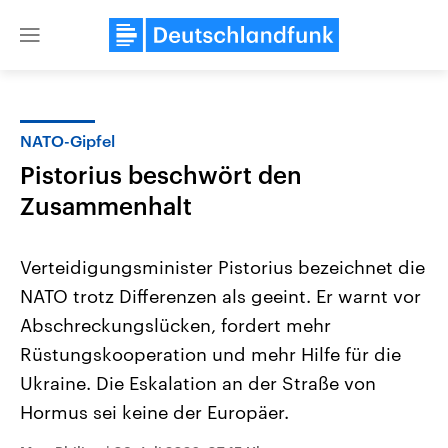
Close
menu
NATO-Gipfel
Themen
Pistorius beschwört den
Zusammenhalt
Verteidigungsminister Pistorius bezeichnet die
NATO trotz Differenzen als geeint. Er warnt vor
Abschreckungslücken, fordert mehr
Landtagswahl Sachsen-Anhalt
USA
Rüstungskooperation und mehr Hilfe für die
2026
Aktuelle Beiträge, Analys
Ukraine. Die Eskalation an der Straße von
Alle Informationen
Hintergründe
Sachsen-Anhalt wählt am 6.
Wirtschaftlich und militäri
Hormus sei keine der Europäer.
September 2026 einen neuen
gehören die Vereinigten S
Landtag. Seit 2021 wird das
den mächtigsten Ländern 
Bundesland von einer Koalition aus
mit großem Einfluss auf d