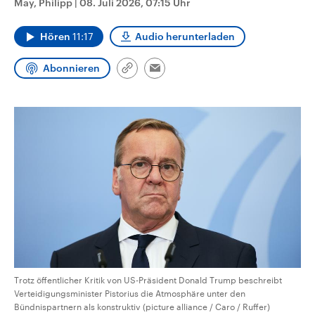
May, Philipp
|
08. Juli 2026, 07:15 Uhr
CDU, SPD und FDP regiert.-
aktuelle Weltgeschehen.
Umfragen, Prognosen,
Wahlprogramme, aktuelle Berichte
Hören
11:17
Audio herunterladen
Sendungen
Programm
Podcasts
und Hintergründe zu den Parteien
und Kandidaten der anstehenden
Wahl.
Abonnieren
Link
Email
Audio-Archiv
kopieren/teilen
Trotz öffentlicher Kritik von US-Präsident Donald Trump beschreibt
Verteidigungsminister Pistorius die Atmosphäre unter den
Bündnispartnern als konstruktiv (picture alliance / Caro / Ruffer)