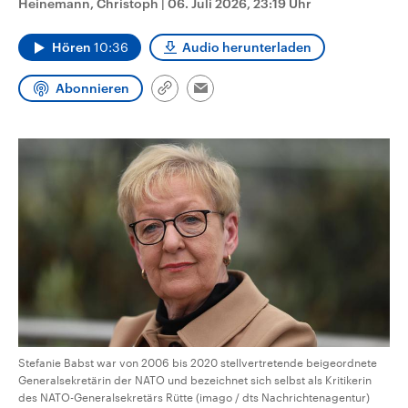
Heinemann, Christoph
|
06. Juli 2026, 23:19 Uhr
CDU, SPD und FDP regiert.-
aktuelle Weltgeschehen.
Umfragen, Prognosen,
Wahlprogramme, aktuelle Berichte
Hören
10:36
Audio herunterladen
Sendungen
Programm
Podcasts
und Hintergründe zu den Parteien
und Kandidaten der anstehenden
Wahl.
Abonnieren
Link
Email
Audio-Archiv
kopieren/teilen
Stefanie Babst war von 2006 bis 2020 stellvertretende beigeordnete
Generalsekretärin der NATO und bezeichnet sich selbst als Kritikerin
des NATO-Generalsekretärs Rütte (imago / dts Nachrichtenagentur)