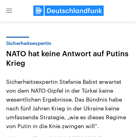
Close
menu
Sicherheitsexpertin
Themen
NATO hat keine Antwort auf Putins
Krieg
Sicherheitsexpertin Stefanie Babst erwartet
von dem NATO-Gipfel in der Türkei keine
wesentlichen Ergebnisse. Das Bündnis habe
Landtagswahl Sachsen-Anhalt
USA
nach fünf Jahren Krieg in der Ukraine keine
2026
Aktuelle Beiträge, Analys
umfassende Strategie, „wie es dieses Regime
Alle Informationen
Hintergründe
Sachsen-Anhalt wählt am 6.
Wirtschaftlich und militäri
von Putin in die Knie zwingen will“.
September 2026 einen neuen
gehören die Vereinigten S
Landtag. Seit 2021 wird das
den mächtigsten Ländern 
Bundesland von einer Koalition aus
mit großem Einfluss auf d