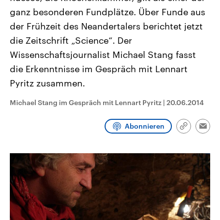
CDU, SPD und FDP regiert.-
aktuelle Weltgeschehen.
ganz besonderen Fundplätze. Über Funde aus
Umfragen, Prognosen,
Wahlprogramme, aktuelle Berichte
der Frühzeit des Neandertalers berichtet jetzt
Sendungen
Programm
Podcasts
und Hintergründe zu den Parteien
und Kandidaten der anstehenden
die Zeitschrift „Science“. Der
Wahl.
Wissenschaftsjournalist Michael Stang fasst
Audio-Archiv
die Erkenntnisse im Gespräch mit Lennart
Pyritz zusammen.
Michael Stang im Gespräch mit Lennart Pyritz
|
20.06.2014
Abonnieren
Link
Emai
kopieren/te