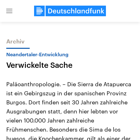
Close
menu
Archiv
Themen
Neandertaler-Entwicklung
Verwickelte Sache
Paläoanthropologie. – Die Sierra de Atapuerca
ist ein Gebirgszug in der spanischen Provinz
Burgos. Dort finden seit 30 Jahren zahlreiche
Landtagswahl Sachsen-Anhalt
USA
Ausgrabungen statt, denn hier lebten vor
2026
Aktuelle Beiträge, Analys
Alle Informationen
vielen 100.000 Jahren zahlreiche
Hintergründe
Sachsen-Anhalt wählt am 6.
Wirtschaftlich und militäri
Frühmenschen. Besonders die Sima de los
September 2026 einen neuen
gehören die Vereinigten S
Landtag. Seit 2021 wird das
den mächtigsten Ländern 
huesos, die Knochenkammer, gilt als einer der
Bundesland von einer Koalition aus
mit großem Einfluss auf d