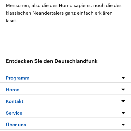
Menschen, also die des Homo sapiens, noch die des
klassischen Neandertalers ganz einfach erklären
lässt.
Entdecken Sie den Deutschlandfunk
Programm
Programm
Hören
Alle Sendungen
Livestream
Kontakt
Die Nachrichten
Audios
Hörerservice
Service
Nachrichtenleicht
Podcasts
Social Media
FAQ
Über uns
Neue Beiträge auf dlf.de
Deutschlandfunk App