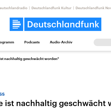
eutschlandradio
Deutschlandfunk Kultur
Deutschlandfunk No
rogramm
Podcasts
Audio-Archiv
Wirtschaft
Wissen
Kultur
Europa
Gesellschaf
 ist nachhaltig geschwächt worden"
ss
e ist nachhaltig geschwächt
Nahostkonflikt
Iran
le Beiträge,
Aktuelle Lage und
Aktuelle Lage und