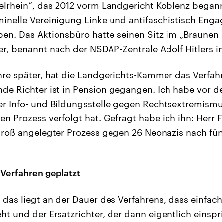
elrhein“, das 2012 vorm Landgericht Koblenz bega
minelle Vereinigung Linke und antifaschistisch Enga
ben. Das Aktionsbüro hatte seinen Sitz im „Braunen
r, benannt nach der NSDAP-Zentrale Adolf Hitlers 
hre später, hat die Landgerichts-Kammer das Verfahr
nde Richter ist in Pension gegangen. Ich habe vor 
der Info- und Bildungsstelle gegen Rechtsextremismu
n Prozess verfolgt hat. Gefragt habe ich ihn: Herr F
 groß angelegter Prozess gegen 26 Neonazis nach fünf
 Verfahren geplatzt
 das liegt an der Dauer des Verfahrens, dass einfach 
eht und der Ersatzrichter, der dann eigentlich einsp