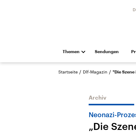
D
Themen
Sendungen
P
Die Nachrichten
Politik
/
/
Startseite
Dlf-Magazin
"Die Szene
Hörspiel und Feature
Musik
Archiv
Neonazi-Proze
„Die Szen
Landtagswahl Sachsen-
USA
Anhalt 2026
Aktuel