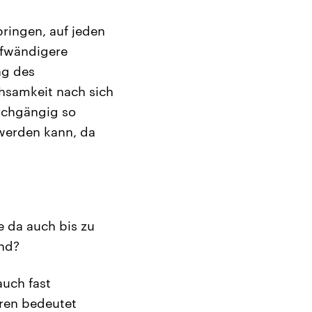
bringen, auf jeden
ufwändigere
ng des
chsamkeit nach sich
rchgängig so
 werden kann, da
e da auch bis zu
ind?
auch fast
hren bedeutet