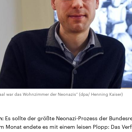
ssaal war das Wohnzimmer der Neonazis“ (dpa/ Henning Kaiser)
n:
Es sollte der größte Neonazi-Prozess der Bundesr
m Monat endete es mit einem leisen Plopp: Das Ver