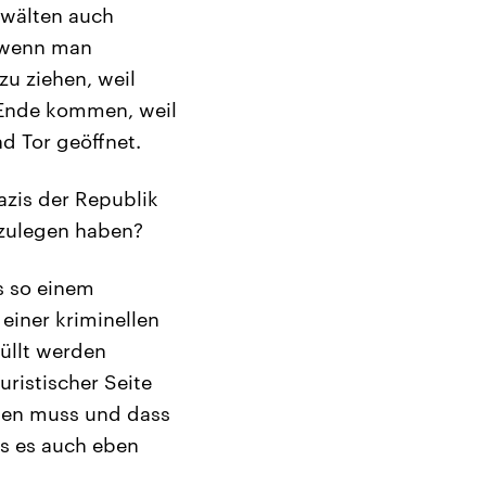
nwälten auch
d wenn man
 zu ziehen, weil
 Ende kommen, weil
d Tor geöffnet.
zis der Republik
nzulegen haben?
us so einem
einer kriminellen
füllt werden
ristischer Seite
iten muss und dass
ss es auch eben