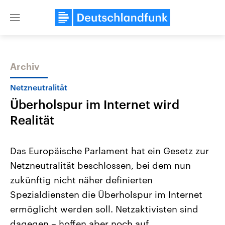
Close
menu
Archiv
Themen
Netzneutralität
Überholspur im Internet wird
Realität
Das Europäische Parlament hat ein Gesetz zur
Netzneutralität beschlossen, bei dem nun
Landtagswahl Sachsen-Anhalt
USA
zukünftig nicht näher definierten
2026
Aktuelle Beiträge, Analys
Alle Informationen
Hintergründe
Spezialdiensten die Überholspur im Internet
Sachsen-Anhalt wählt am 6.
Wirtschaftlich und militäri
September 2026 einen neuen
gehören die Vereinigten S
ermöglicht werden soll. Netzaktivisten sind
Landtag. Seit 2021 wird das
den mächtigsten Ländern 
dagegen – hoffen aber noch auf
Bundesland von einer Koalition aus
mit großem Einfluss auf d