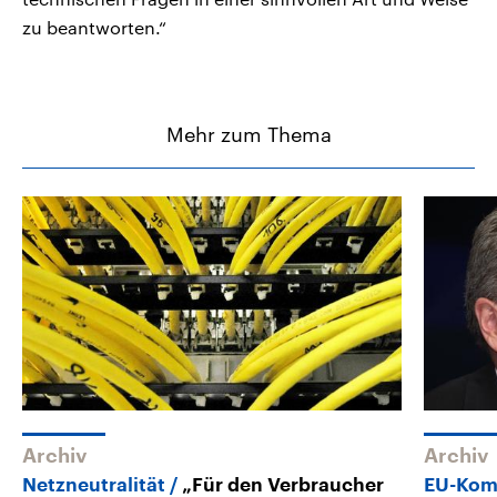
zu beantworten.“
Mehr zum Thema
Archiv
Archiv
Netzneutralität
„Für den Verbraucher
EU-Komm