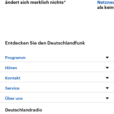
ändert sich merklich nichts“
Netzneu
als kei
Entdecken Sie den Deutschlandfunk
Programm
Programm
Hören
Alle Sendungen
Livestream
Kontakt
Die Nachrichten
Audios
Hörerservice
Service
Nachrichtenleicht
Podcasts
Social Media
FAQ
Über uns
Neue Beiträge auf dlf.de
Deutschlandfunk App
Newsletter
Deutschlandradio
Themen-Schwerpunkte
Nachrichten App
Deutschlandradio
Veranstaltungen