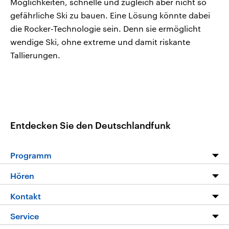
Möglichkeiten, schnelle und zugleich aber nicht so
gefährliche Ski zu bauen. Eine Lösung könnte dabei
die Rocker-Technologie sein. Denn sie ermöglicht
wendige Ski, ohne extreme und damit riskante
Tallierungen.
Entdecken Sie den Deutschlandfunk
Programm
Programm
Hören
Alle Sendungen
Livestream
Kontakt
Die Nachrichten
Audios
Hörerservice
Service
Nachrichtenleicht
Podcasts