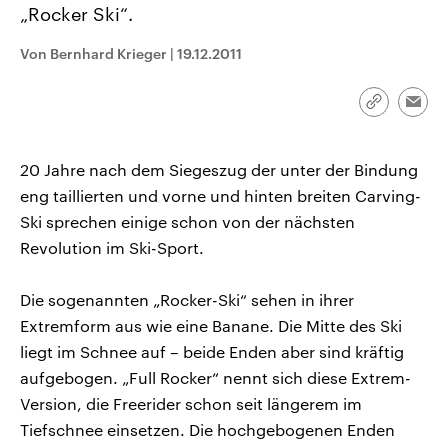
„Rocker Ski“.
CDU, SPD und FDP regiert.-
aktuelle Weltgeschehen.
Umfragen, Prognosen,
Wahlprogramme, aktuelle Berichte
Von Bernhard Krieger
|
19.12.2011
Sendungen
Programm
Podcasts
und Hintergründe zu den Parteien
und Kandidaten der anstehenden
Wahl.
Link
Audio-Archiv
Emai
kopieren/te
20 Jahre nach dem Siegeszug der unter der Bindung
eng taillierten und vorne und hinten breiten Carving-
Ski sprechen einige schon von der nächsten
Revolution im Ski-Sport.
Die sogenannten „Rocker-Ski“ sehen in ihrer
Extremform aus wie eine Banane. Die Mitte des Ski
liegt im Schnee auf – beide Enden aber sind kräftig
aufgebogen. „Full Rocker“ nennt sich diese Extrem-
Version, die Freerider schon seit längerem im
Tiefschnee einsetzen. Die hochgebogenen Enden