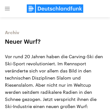
Close
menu
Archiv
Themen
Neuer Wurf?
Vor rund 20 Jahren haben die Carving-Ski den
Ski-Sport revolutioniert. Im Rennsport
veränderte sich vor allem das Bild in den
technischen Disziplinen Slalom und
Riesenslalom. Aber nicht nur im Weltcup
Landtagswahl Sachsen-Anhalt
USA
2026
Aktuelle Beiträge, Analys
werden seitdem radikalere Radien in den
Alle Informationen
Hintergründe
Sachsen-Anhalt wählt am 6.
Wirtschaftlich und militäri
Schnee gezogen. Jetzt verspricht ihnen die
September 2026 einen neuen
gehören die Vereinigten S
Landtag. Seit 2021 wird das
den mächtigsten Ländern 
Ski-Industrie einen neuen großen Wurf:
Bundesland von einer Koalition aus
mit großem Einfluss auf d