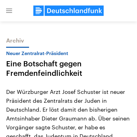
Close
menu
Archiv
Themen
Neuer Zentralrat-Präsident
Eine Botschaft gegen
Fremdenfeindlichkeit
Der Würzburger Arzt Josef Schuster ist neuer
Präsident des Zentralrats der Juden in
Landtagswahl Sachsen-Anhalt
USA
Deutschland. Er löst damit den bisherigen
2026
Aktuelle Beiträge, Analys
Alle Informationen
Hintergründe
Amtsinhaber Dieter Graumann ab. Über seinen
Sachsen-Anhalt wählt am 6.
Wirtschaftlich und militäri
September 2026 einen neuen
gehören die Vereinigten S
Vorgänger sagte Schuster, er habe es
Landtag. Seit 2021 wird das
den mächtigsten Ländern 
geschafft, das Judentum in Deutschland
Bundesland von einer Koalition aus
mit großem Einfluss auf d