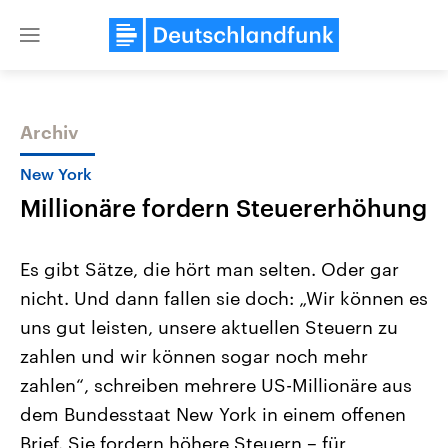
Close
menu
Archiv
Themen
New York
Millionäre fordern Steuererhöhung
Es gibt Sätze, die hört man selten. Oder gar
nicht. Und dann fallen sie doch: „Wir können es
uns gut leisten, unsere aktuellen Steuern zu
Landtagswahl Sachsen-Anhalt
USA
zahlen und wir können sogar noch mehr
2026
Aktuelle Beiträge, Analys
Alle Informationen
zahlen“, schreiben mehrere US-Millionäre aus
Hintergründe
Sachsen-Anhalt wählt am 6.
Wirtschaftlich und militäri
dem Bundesstaat New York in einem offenen
September 2026 einen neuen
gehören die Vereinigten S
Landtag. Seit 2021 wird das
den mächtigsten Ländern 
Brief. Sie fordern höhere Steuern – für
Bundesland von einer Koalition aus
mit großem Einfluss auf d