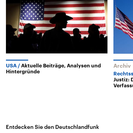
USA
Aktuelle Beiträge, Analysen und
Archiv
Hintergründe
Rechtss
Justiz:
Verfass
Entdecken Sie den Deutschlandfunk