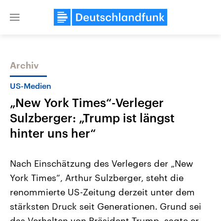
Close
menu
Archiv
Themen
US-Medien
„New York Times“-Verleger
Sulzberger: „Trump ist längst
hinter uns her“
Nach Einschätzung des Verlegers der „New
Landtagswahl Sachsen-Anhalt
USA
York Times“, Arthur Sulzberger, steht die
2026
Aktuelle Beiträge, Analys
Alle Informationen
Hintergründe
renommierte US-Zeitung derzeit unter dem
Sachsen-Anhalt wählt am 6.
Wirtschaftlich und militäri
September 2026 einen neuen
gehören die Vereinigten S
stärksten Druck seit Generationen. Grund sei
Landtag. Seit 2021 wird das
den mächtigsten Ländern 
Bundesland von einer Koalition aus
das Verhalten von Präsident Trump, sagte er
mit großem Einfluss auf d