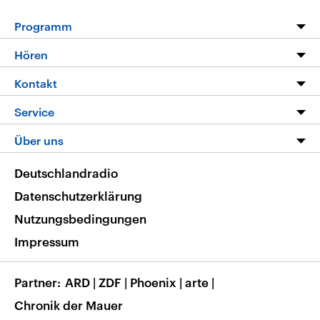
Programm
Programm
Hören
Alle Sendungen
Livestream
Kontakt
Die Nachrichten
Audios
Hörerservice
Service
Nachrichtenleicht
Podcasts
Social Media
FAQ
Über uns
Neue Beiträge auf dlf.de
Deutschlandfunk App
Newsletter
Deutschlandradio
Themen-Schwerpunkte
Nachrichten App
Deutschlandradio
Veranstaltungen
Presse
Frequenzen
Datenschutzerklärung
Musikliste
Ausbildung und Karriere
Nutzungsbedingungen
RSS
Transparenz
Impressum
Korrekturen
Barrierefreiheit
Partner
ARD
|
ZDF
|
Phoenix
|
arte
|
Chronik der Mauer