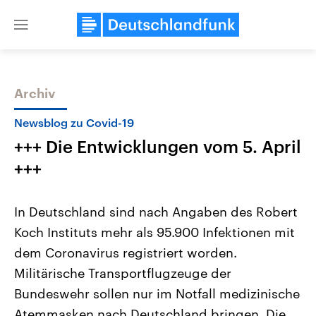
Close
menu
Archiv
Themen
Newsblog zu Covid-19
+++ Die Entwicklungen vom 5. April
+++
In Deutschland sind nach Angaben des Robert
Koch Instituts mehr als 95.900 Infektionen mit
Landtagswahl Sachsen-Anhalt
USA
dem Coronavirus registriert worden.
2026
Aktuelle Beiträge, Analys
Alle Informationen
Hintergründe
Militärische Transportflugzeuge der
Sachsen-Anhalt wählt am 6.
Wirtschaftlich und militäri
September 2026 einen neuen
gehören die Vereinigten S
Bundeswehr sollen nur im Notfall medizinische
Landtag. Seit 2021 wird das
den mächtigsten Ländern 
Atemmasken nach Deutschland bringen. Die
Bundesland von einer Koalition aus
mit großem Einfluss auf d