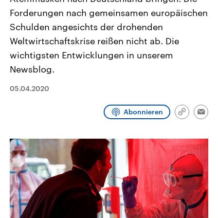
CDU, SPD und FDP regiert.-
aktuelle Weltgeschehen.
Forderungen nach gemeinsamen europäischen
Umfragen, Prognosen,
Wahlprogramme, aktuelle Berichte
Schulden angesichts der drohenden
Sendungen
Programm
Podcasts
und Hintergründe zu den Parteien
und Kandidaten der anstehenden
Weltwirtschaftskrise reißen nicht ab. Die
Wahl.
wichtigsten Entwicklungen in unserem
Audio-Archiv
Newsblog.
05.04.2020
Abonnieren
Link
Emai
kopieren/te