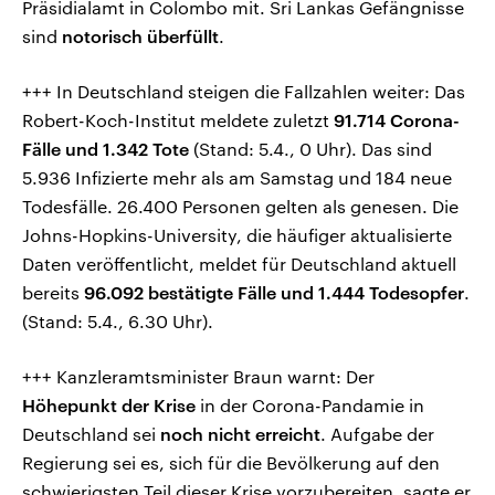
Präsidialamt in Colombo mit. Sri Lankas Gefängnisse
sind
notorisch überfüllt
.
+++ In Deutschland steigen die Fallzahlen weiter: Das
Robert-Koch-Institut meldete zuletzt
91.714 Corona-
Fälle und 1.342 Tote
(Stand: 5.4., 0 Uhr). Das sind
5.936 Infizierte mehr als am Samstag und 184 neue
Todesfälle. 26.400 Personen gelten als genesen. Die
Johns-Hopkins-University, die häufiger aktualisierte
Daten veröffentlicht, meldet für Deutschland aktuell
bereits
96.092 bestätigte Fälle und 1.444 Todesopfer
.
(Stand: 5.4., 6.30 Uhr).
+++ Kanzleramtsminister Braun warnt: Der
Höhepunkt der Krise
in der Corona-Pandamie in
Deutschland sei
noch nicht erreicht
. Aufgabe der
Regierung sei es, sich für die Bevölkerung auf den
schwierigsten Teil dieser Krise vorzubereiten, sagte er