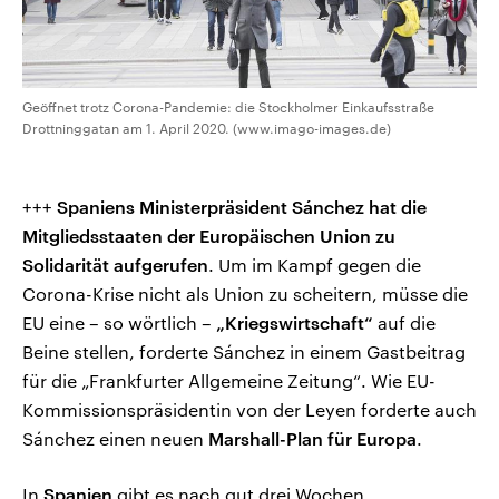
Geöffnet trotz Corona-Pandemie: die Stockholmer Einkaufsstraße
Drottninggatan am 1. April 2020. (www.imago-images.de)
+++
Spaniens Ministerpräsident Sánchez hat die
Mitgliedsstaaten der Europäischen Union zu
Solidarität aufgerufen
. Um im Kampf gegen die
Corona-Krise nicht als Union zu scheitern, müsse die
EU eine – so wörtlich –
„Kriegswirtschaft“
auf die
Beine stellen, forderte Sánchez in einem Gastbeitrag
für die „Frankfurter Allgemeine Zeitung“. Wie EU-
Kommissionspräsidentin von der Leyen forderte auch
Sánchez einen neuen
Marshall-Plan für Europa
.
In
Spanien
gibt es nach gut drei Wochen