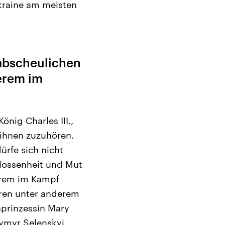
kraine am meisten
„abscheulichen
erem im
ig Charles III.,
 ihnen zuzuhören.
ürfe sich nicht
hlossenheit und Mut
gerem im Kampf
ren unter anderem
nprinzessin Mary
ymyr Selenskyj,