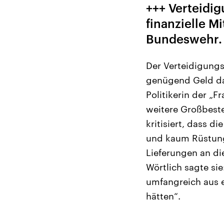
+++ Verteidig
finanzielle M
Bundeswehr.
Der Verteidigung
genügend Geld da 
Politikerin der „
weitere Großbeste
kritisiert, dass d
und kaum Rüstung
Lieferungen an di
Wörtlich sagte si
umfangreich aus 
hätten“.