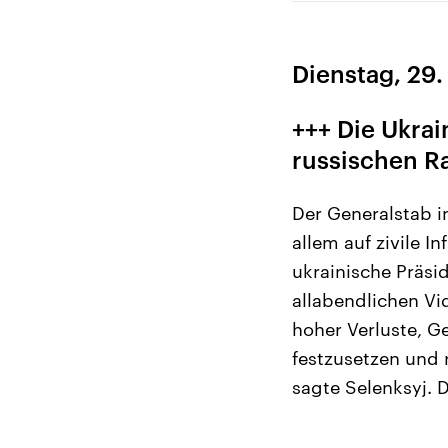
Dienstag, 29
+++ Die Ukrai
russischen R
Der Generalstab in
allem auf zivile I
ukrainische Präsi
allabendlichen Vi
hoher Verluste, G
festzusetzen und
sagte Selenksyj. 