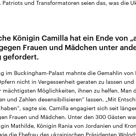
Patriots und Transformatoren seien das, was die U
sche Königin Camilla hat ein Ende von 
gegen Frauen und Mädchen unter and
 gefordert.
 im Buckingham-Palast mahnte die Gemahlin von Kön
Opfern nicht in Vergessenheit geraten zu lassen und
r mächtigsten Möglichkeiten, ihnen zu helfen. Man d
en und Zahlen desensibilisieren“ lassen. „Mit Entsc
 haben“, sagte sie. Camilla engagiert sich seit län
en Frauen und Mädchen. Unter den 300 Gästen wa
igin Mathilde, Königin Rania von Jordanien und Kro
ie die Ehefrau des ukrainischen Präsidenten Wolod