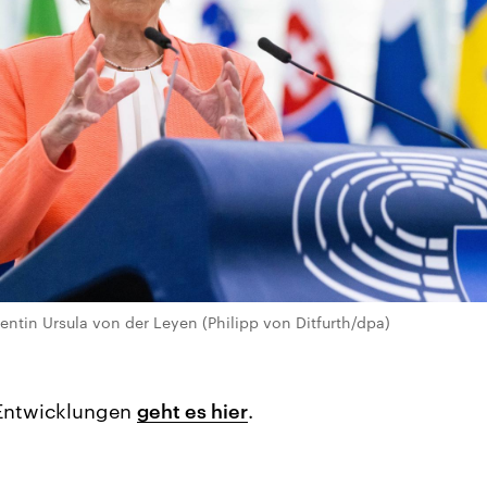
tin Ursula von der Leyen (Philipp von Ditfurth/dpa)
 Entwicklungen
geht es hier
.