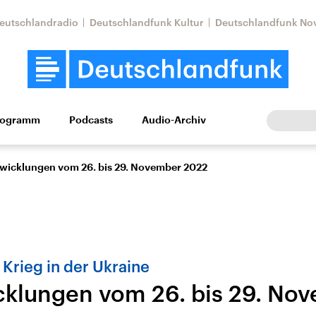
eutschlandradio
Deutschlandfunk Kultur
Deutschlandfunk No
rogramm
Podcasts
Audio-Archiv
Wirtschaft
Wissen
Kultur
Europa
Gesellschaf
twicklungen vom 26. bis 29. November 2022
Krieg in der Ukraine
cklungen vom 26. bis 29. No
Nahostkonflikt
Iran
le Beiträge,
Aktuelle Lage und
Aktuelle Lage und