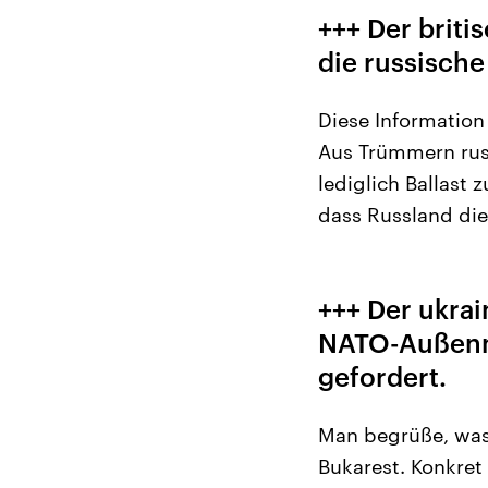
+++ Der briti
die russisch
Diese Informatio
Aus Trümmern russ
lediglich Ballast 
dass Russland die
+++ Der ukrai
NATO-Außenmi
gefordert.
Man begrüße, was 
Bukarest. Konkret