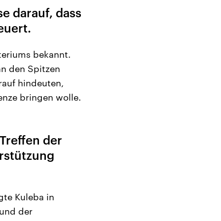
e darauf, dass
euert.
teriums bekannt.
an den Spitzen
arauf hindeuten,
enze bringen wolle.
Treffen der
rstützung
gte Kuleba in
 und der