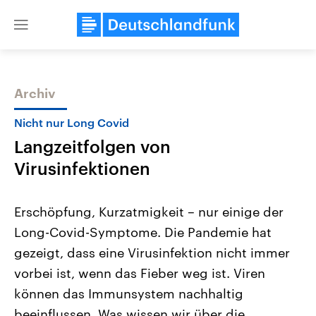
Close
menu
Archiv
Themen
Nicht nur Long Covid
Langzeitfolgen von
Virusinfektionen
Erschöpfung, Kurzatmigkeit – nur einige der
Long-Covid-Symptome. Die Pandemie hat
Landtagswahl Sachsen-Anhalt
USA
gezeigt, dass eine Virusinfektion nicht immer
2026
Aktuelle Beiträge, Analys
Alle Informationen
Hintergründe
vorbei ist, wenn das Fieber weg ist. Viren
Sachsen-Anhalt wählt am 6.
Wirtschaftlich und militäri
September 2026 einen neuen
gehören die Vereinigten S
können das Immunsystem nachhaltig
Landtag. Seit 2021 wird das
den mächtigsten Ländern 
beeinflussen. Was wissen wir über die
Bundesland von einer Koalition aus
mit großem Einfluss auf d