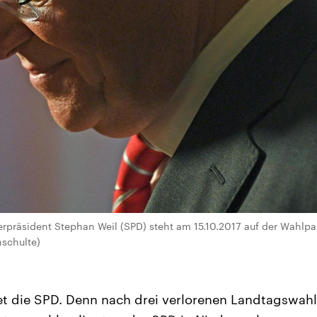
rpräsident Stephan Weil (SPD) steht am 15.10.2017 auf der Wahlpar
nschulte)
et die SPD. Denn nach drei verlorenen Landtagswah