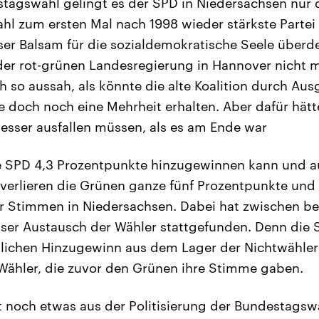
stagswahl gelingt es der SPD in Niedersachsen nur
l zum ersten Mal nach 1998 wieder stärkste Partei
er Balsam für die sozialdemokratische Seele überde
der rot-grünen Landesregierung in Hannover nicht m
h so aussah, als könnte die alte Koalition durch Aus
doch noch eine Mehrheit erhalten. Aber dafür hätt
sser ausfallen müssen, als es am Ende war
 SPD 4,3 Prozentpunkte hinzugewinnen kann und au
erlieren die Grünen ganze fünf Prozentpunkte un
er Stimmen in Niedersachsen. Dabei hat zwischen be
ser Austausch der Wähler stattgefunden. Denn die
lichen Hinzugewinn aus dem Lager der Nichtwähle
Wähler, die zuvor den Grünen ihre Stimme gaben.
t noch etwas aus der Politisierung der Bundestagswah