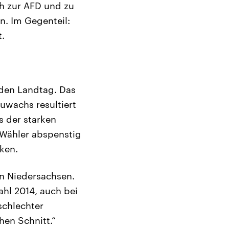
h zur AFD und zu
n. Im Gegenteil:
.
 den Landtag. Das
uwachs resultiert
s der starken
 Wähler abspenstig
ken.
in Niedersachsen.
hl 2014, auch bei
schlechter
en Schnitt.“