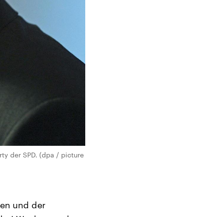
ty der SPD. (dpa / picture
len und der