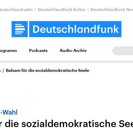
eutschlandradio
Deutschlandfunk Kultur
Deutschlandfunk No
rogramm
Podcasts
Audio-Archiv
Wirtschaft
Wissen
Kultur
Europa
Gesellschaf
/
n
Balsam für die sozialdemokratische Seele
-Wahl
r die sozialdemokratische Se
Nahostkonflikt
Iran
le Beiträge,
Aktuelle Lage und
Aktuelle Lage und