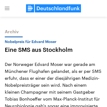
Close
menu
Archiv
Themen
Nobelpreis für Edvard Moser
Eine SMS aus Stockholm
Der Norweger Edvard Moser war gerade am
Münchener Flughafen gelandet, als er per SMS
erfuhr, dass er einer der diesjährigen Medizin-
Landtagswahl Sachsen-Anhalt
USA
Nobelpreisträger sein wird. Nach einem
2026
Aktuelle Beiträge, Analys
Alle Informationen
kleinen Champagner mit seinem Gastgeber
Hintergründe
Sachsen-Anhalt wählt am 6.
Wirtschaftlich und militäri
Tobias Bonhoeffer vom Max-Planck-Institut für
September 2026 einen neuen
gehören die Vereinigten S
Landtag. Seit 2021 wird das
den mächtigsten Ländern 
Neurobiologie gab's sogar eine improvisierte
Bundesland von einer Koalition aus
mit großem Einfluss auf d