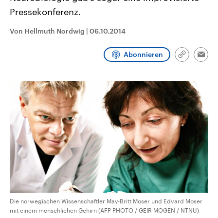
CDU, SPD und FDP regiert.-
aktuelle Weltgeschehen.
Pressekonferenz.
Umfragen, Prognosen,
Wahlprogramme, aktuelle Berichte
Sendungen
Programm
Podcasts
und Hintergründe zu den Parteien
Von Hellmuth Nordwig
|
06.10.2014
und Kandidaten der anstehenden
Wahl.
Audio-Archiv
Abonnieren
Link
Emai
kopieren/te
Die norwegischen Wissenschaftler May-Britt Moser und Edvard Moser
mit einem menschlichen Gehirn (AFP PHOTO / GEIR MOGEN / NTNU)