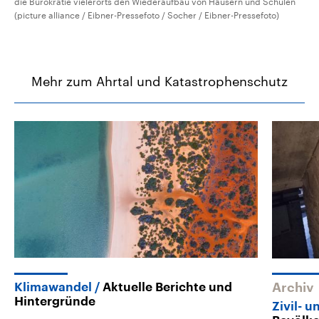
die Bürokratie vielerorts den Wiederaufbau von Häusern und Schulen
(picture alliance / Eibner-Pressefoto / Socher / Eibner-Pressefoto)
Mehr zum Ahrtal und Katastrophenschutz
Klimawandel
Aktuelle Berichte und
Archiv
Hintergründe
Zivil- 