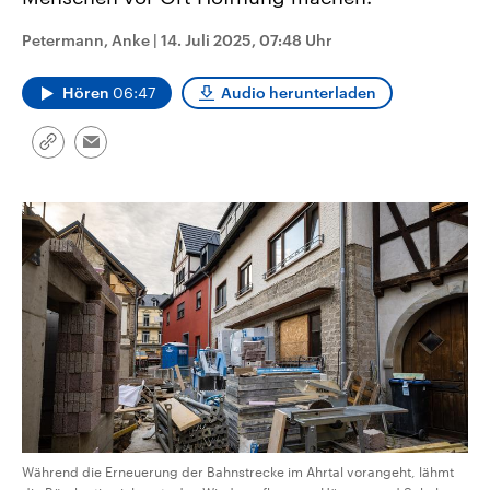
CDU, SPD und FDP regiert.-
aktuelle Weltgeschehen.
Umfragen, Prognosen,
Petermann, Anke
|
14. Juli 2025, 07:48 Uhr
Wahlprogramme, aktuelle Berichte
Sendungen
Programm
Podcasts
und Hintergründe zu den Parteien
und Kandidaten der anstehenden
Hören
06:47
Audio herunterladen
Wahl.
Audio-Archiv
Link
Email
kopieren/teilen
Während die Erneuerung der Bahnstrecke im Ahrtal vorangeht, lähmt