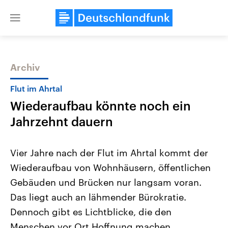
Close
menu
Archiv
Themen
Flut im Ahrtal
Wiederaufbau könnte noch ein
Jahrzehnt dauern
Vier Jahre nach der Flut im Ahrtal kommt der
Wiederaufbau von Wohnhäusern, öffentlichen
Landtagswahl Sachsen-Anhalt
USA
Gebäuden und Brücken nur langsam voran.
2026
Aktuelle Beiträge, Analys
Alle Informationen
Hintergründe
Das liegt auch an lähmender Bürokratie.
Sachsen-Anhalt wählt am 6.
Wirtschaftlich und militäri
September 2026 einen neuen
gehören die Vereinigten S
Dennoch gibt es Lichtblicke, die den
Landtag. Seit 2021 wird das
den mächtigsten Ländern 
Menschen vor Ort Hoffnung machen.
Bundesland von einer Koalition aus
mit großem Einfluss auf d