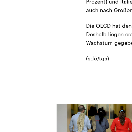
Prozent) und Ital
auch nach Großbri
Die OECD hat den 
Deshalb liegen ers
Wachstum gegeben
(sdö/tgs)