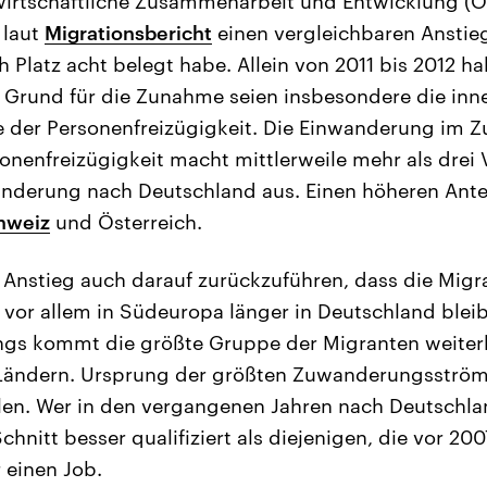
wirtschaftliche Zusammenarbeit und Entwicklung (O
 laut
Migrationsbericht
einen vergleichbaren Anstie
h Platz acht belegt habe. Allein von 2011 bis 2012 h
 Grund für die Zunahme seien insbesondere die inn
 der Personenfreizügigkeit. Die Einwanderung im Z
nenfreizügigkeit macht mittlerweile mehr als drei V
nderung nach Deutschland aus. Einen höheren Antei
chweiz
und Österreich.
 Anstieg auch darauf zurückzuführen, dass die Mig
 vor allem in Südeuropa länger in Deutschland bleib
ings kommt die größte Gruppe der Migranten weiterh
Ländern. Ursprung der größten Zuwanderungsströme
en. Wer in den vergangenen Jahren nach Deutschl
chnitt besser qualifiziert als diejenigen, die vor 2
 einen Job.