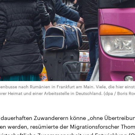
nienbusse nach Rumänien in Frankfurt am Main. Viele, die hier eins
rer Heimat und einer Arbeitsstelle in Deutschland. (dpa / Boris Ro
 dauerhaften Zuwanderern könne „ohne Übertreibu
en werden, resümierte der Migrationsforscher Thom