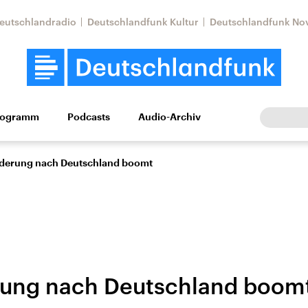
eutschlandradio
Deutschlandfunk Kultur
Deutschlandfunk No
rogramm
Podcasts
Audio-Archiv
Wirtschaft
Wissen
Kultur
Europa
Gesellschaf
erung nach Deutschland boomt
ung nach Deutschland boom
Nahostkonflikt
Iran
le Beiträge,
Aktuelle Lage und
Aktuelle Lage und