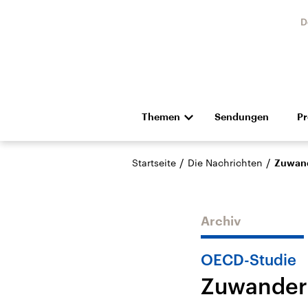
D
Themen
Sendungen
P
Die Nachrichten
Politik
/
/
Startseite
Die Nachrichten
Zuwand
Hörspiel und Feature
Musik
Archiv
OECD-Studie
Zuwander
Landtagswahl Sachsen-
USA
Anhalt 2026
Aktuel