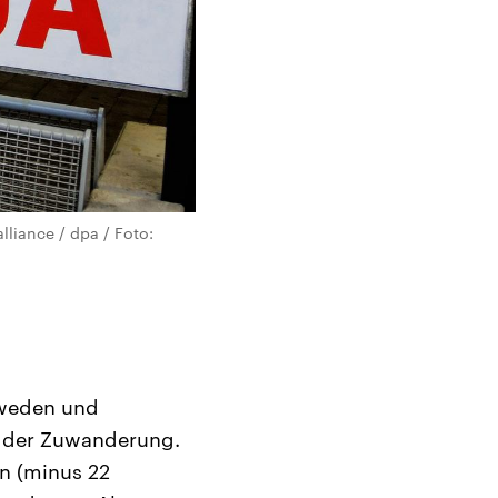
liance / dpa / Foto:
hweden und
i der Zuwanderung.
n (minus 22