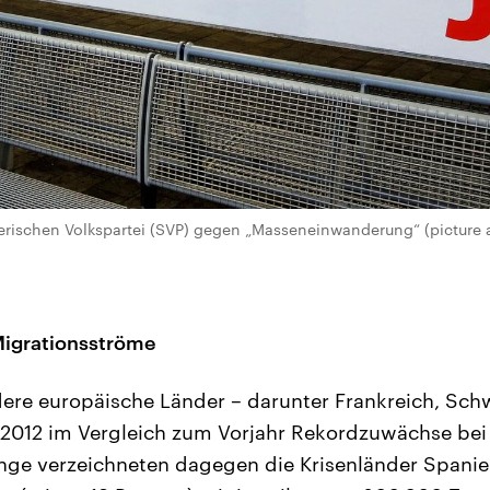
erischen Volkspartei (SVP) gegen „Masseneinwanderung“ (picture al
 Migrationsströme
ere europäische Länder – darunter Frankreich, Sc
n 2012 im Vergleich zum Vorjahr Rekordzuwächse be
nge verzeichneten dagegen die Krisenländer Spanie