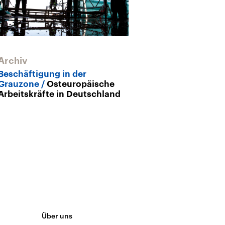
Archiv
Archiv
Beschäftigung in der
Zehn Jahre EU
Grauzone
Osteuropäische
Stabilisierun
Arbeitskräfte in Deutschland
Demokratie g
Über uns