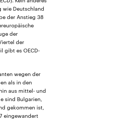
ECD). Kein anderes
g wie Deutschland
abe der Anstieg 38
ereuropäische
uge der
iertel der
l gibt es OECD-
ranten wegen der
en als in den
in aus mittel- und
 sind Bulgarien,
and gekommen ist,
007 eingewandert