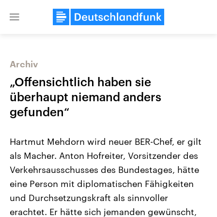
Close
menu
Archiv
Themen
„Offensichtlich haben sie
überhaupt niemand anders
gefunden“
Hartmut Mehdorn wird neuer BER-Chef, er gilt
als Macher. Anton Hofreiter, Vorsitzender des
Verkehrsausschusses des Bundestages, hätte
Landtagswahl Sachsen-Anhalt
USA
2026
Aktuelle Beiträge, Analys
eine Person mit diplomatischen Fähigkeiten
Alle Informationen
Hintergründe
Sachsen-Anhalt wählt am 6.
Wirtschaftlich und militäri
und Durchsetzungskraft als sinnvoller
September 2026 einen neuen
gehören die Vereinigten S
Landtag. Seit 2021 wird das
den mächtigsten Ländern 
erachtet. Er hätte sich jemanden gewünscht,
Bundesland von einer Koalition aus
mit großem Einfluss auf d