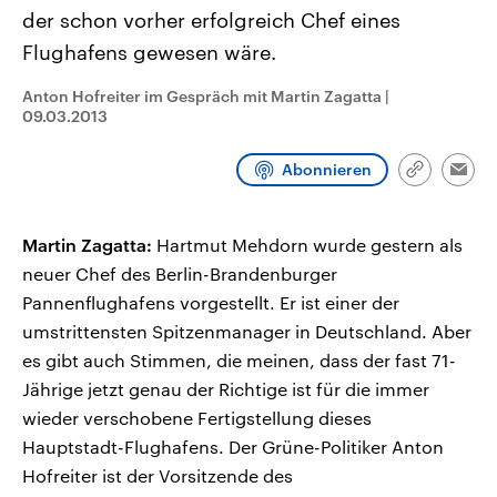
CDU, SPD und FDP regiert.-
aktuelle Weltgeschehen.
der schon vorher erfolgreich Chef eines
Umfragen, Prognosen,
Wahlprogramme, aktuelle Berichte
Flughafens gewesen wäre.
Sendungen
Programm
Podcasts
und Hintergründe zu den Parteien
und Kandidaten der anstehenden
Anton Hofreiter im Gespräch mit Martin Zagatta
|
Wahl.
09.03.2013
Audio-Archiv
Abonnieren
Link
Emai
kopieren/te
Martin Zagatta:
Hartmut Mehdorn wurde gestern als
neuer Chef des Berlin-Brandenburger
Pannenflughafens vorgestellt. Er ist einer der
umstrittensten Spitzenmanager in Deutschland. Aber
es gibt auch Stimmen, die meinen, dass der fast 71-
Jährige jetzt genau der Richtige ist für die immer
wieder verschobene Fertigstellung dieses
Hauptstadt-Flughafens. Der Grüne-Politiker Anton
Hofreiter ist der Vorsitzende des