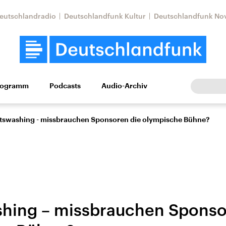
eutschlandradio
Deutschlandfunk Kultur
Deutschlandfunk No
rogramm
Podcasts
Audio-Archiv
Wirtschaft
Wissen
Kultur
Europa
Gesellschaf
tswashing - missbrauchen Sponsoren die olympische Bühne?
hing – missbrauchen Sponso
Nahostkonflikt
Iran
le Beiträge,
Aktuelle Lage und
Aktuelle Lage und