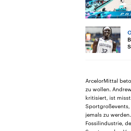
O
B
S
ArcelorMittal bet
zu wollen. Andre
kritisiert, ist mi
Sportgroßevents, 
jemals zu werden.
Fossilindustrie, d