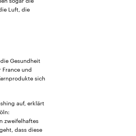
nen sogar die
ie Luft, die
 die Gesundheit
r France und
Kernprodukte sich
ing auf, erklärt
öln:
n zweifelhaftes
geht, dass diese