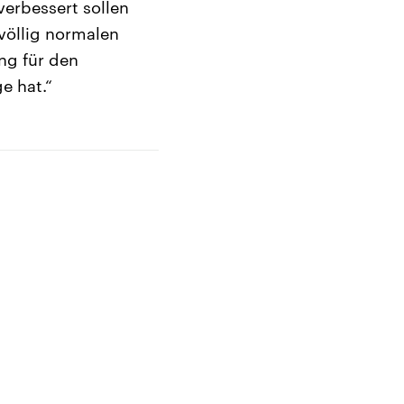
verbessert sollen
 völlig normalen
ng für den
e hat.“