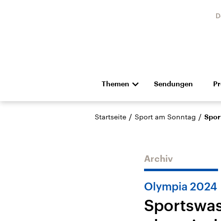
D
Themen
Sendungen
P
Die Nachrichten
Politik
/
/
Startseite
Sport am Sonntag
Spor
Hörspiel und Feature
Musik
Archiv
Olympia 2024
Sportswas
Landtagswahl Sachsen-
USA
Anhalt 2026
Aktuel