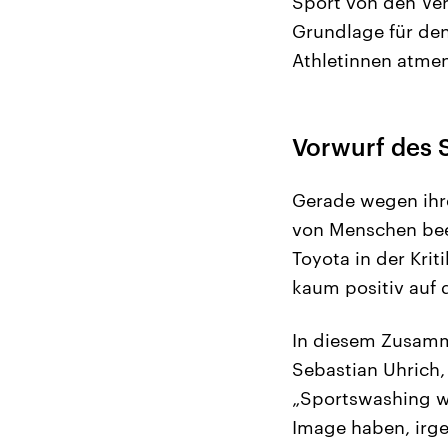
Sport von den Ver
Grundlage für den 
Athletinnen atmen
Vorwurf des 
Gerade wegen ihre
von Menschen beei
Toyota in der Kri
kaum positiv auf 
In diesem Zusamm
Sebastian Uhrich
„Sportswashing wi
Image haben, irge