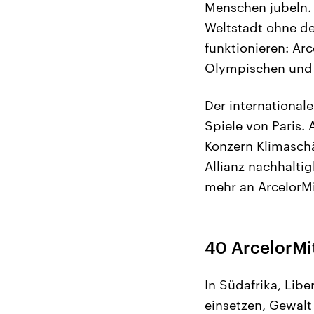
Menschen jubeln. 
Weltstadt ohne de
funktionieren: Arc
Olympischen und P
Der international
Spiele von Paris.
Konzern Klimaschä
Allianz nachhalti
mehr an ArcelorMit
40 ArcelorMit
In Südafrika, Libe
einsetzen, Gewalt