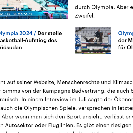
durch Olympia. Aber e
Zweifel.
lympia 2024
Der steile
Olym
asketball-Aufstieg des
der M
üdsudan
für O
ont auf seiner Website, Menschenrechte und Klimas
w Simms von der Kampagne Badvertising, die auch 
sstrauisch. In einem Interview im Juli sagte der Ökon
auch die Olympischen Spiele, versprechen in letzter
 Aber wenn man sich den Sport ansieht, verlässt er s
en Autosektor oder Fluglinien. Es gibt einen riesigen