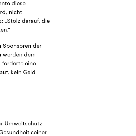
nnte diese
rd, nicht
: „Stolz darauf, die
en.“
en Sponsoren der
fen werden dem
 forderte eine
auf, kein Geld
 für Umweltschutz
 Gesundheit seiner