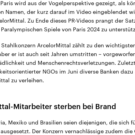
Paris wird aus der Vogelperspektive gezeigt, als kö
n Namen, der kurz darauf im Video eingeblendet wi
elorMittal. Zu Ende dieses PR-Videos prangt der Satz
aralympischen Spiele von Paris 2024 zu unterstütz
e Stahlkonzern ArcelorMittal zählt zu den wichtigst
 Aber er ist auch seit Jahren umstritten – vorgewor
dlichkeit und Menschenrechtsverletzungen. Zuletzt
gkeitsorientierter NGOs im Juni diverse Banken dazu 
tal zu verleihen.
tal-Mitarbeiter sterben bei Brand
ria, Mexiko und Brasilien seien diejenigen, die sich
 ausgesetzt. Der Konzern vernachlässige zudem die