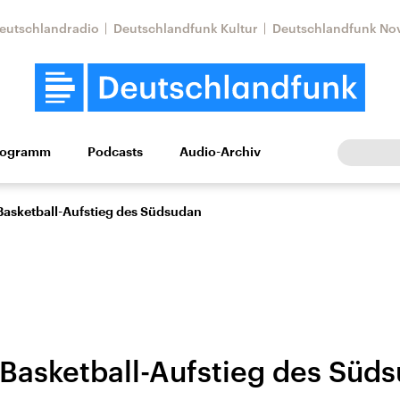
eutschlandradio
Deutschlandfunk Kultur
Deutschlandfunk No
rogramm
Podcasts
Audio-Archiv
Wirtschaft
Wissen
Kultur
Europa
Gesellschaf
 Basketball-Aufstieg des Südsudan
e Basketball-Aufstieg des Süd
Nahostkonflikt
Iran
le Beiträge,
Aktuelle Lage und
Aktuelle Lage und