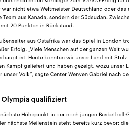
 entscheidenden Korbleger zum 101:100-Erfolg für 
war nicht etwa Weltmeister Deutschland oder das e
e Team aus Kanada, sondern der Südsudan. Zwischen
 mit 20 Punkten in Rückstand.
ußenseiter aus Ostafrika war das Spiel in London t
oßer Erfolg. „Viele Menschen auf der ganzen Welt wu
haupt ist. Heute konnten wir unser Land mit Stolz 
n Kampf geliefert und haben gezeigt, wozu unser La
r unser Volk“, sagte Center Wenyen Gabriel nach der
Olympia qualifiziert
 nächste Höhepunkt in der noch jungen Basketball-
r nächste Meilenstein steht bereits kurz bevor: d