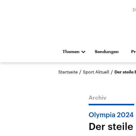
D
Themen
Sendungen
P
Die Nachrichten
Politik
/
/
Startseite
Sport Aktuell
Der steile
Hörspiel und Feature
Musik
Archiv
Olympia 2024
Der steil
Landtagswahl Sachsen-
USA
Anhalt 2026
Aktuel