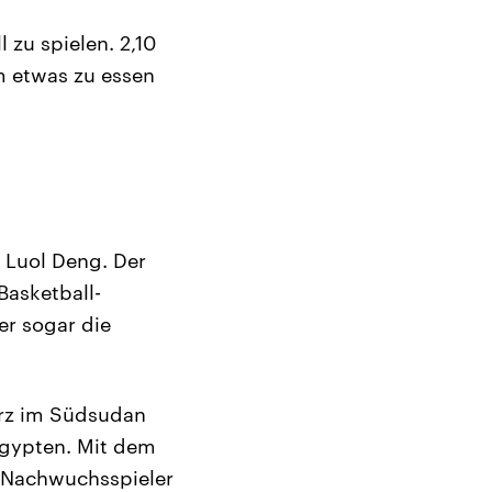
 zu spielen. 2,10
m etwas zu essen
 Luol Deng. Der
Basketball-
er sogar die
urz im Südsudan
 Ägypten. Mit dem
e Nachwuchsspieler