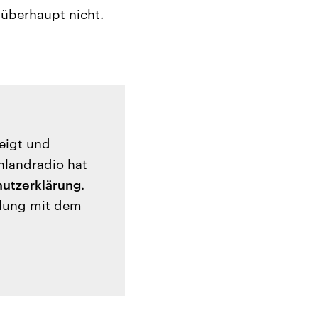
s überhaupt nicht.
zeigt und
hlandradio hat
utzerklärung
.
tlung mit dem